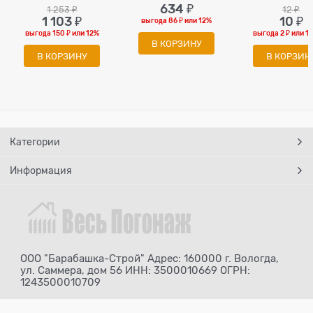
634
 ₽
1 253
 ₽
12
 ₽
1 103
 ₽
10
 ₽
выгода
86 ₽
или
12%
выгода
150 ₽
или
12%
выгода
2 ₽
или
1
В КОРЗИНУ
В КОРЗИНУ
В КОРЗИН
Категории
Информация
ООО "Барабашка-Строй" Адрес: 160000 г. Вологда,
ул. Саммера, дом 56 ИНН: 3500010669 ОГРН:
1243500010709