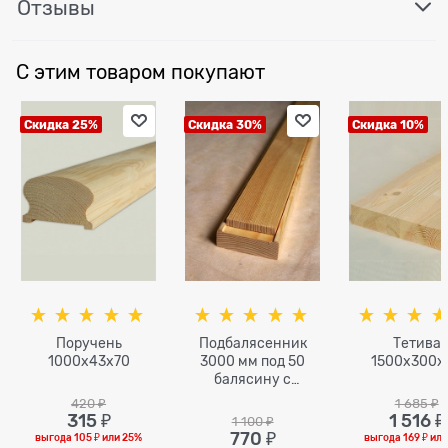
Отзывы
С этим товаром покупают
Скидка 25%
Скидка 30%
Скидка 10%
Поручень
Подбалясенник
Тетива
1000х43х70
3000 мм под 50
1500x300x
балясину с
вкладышем
420
 ₽
1 685
 ₽
315
 ₽
1 516
 ₽
1 100
 ₽
770
 ₽
выгода
105 ₽
или
25%
выгода
169 ₽
ил