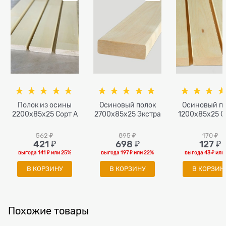
Полок из осины
Осиновый полок
Осиновый п
2200x85x25 Сорт А
2700x85x25 Экстра
1200x85x25 С
562
 ₽
895
 ₽
170
 ₽
421
 ₽
698
 ₽
127
 ₽
выгода
141 ₽
или
25%
выгода
197 ₽
или
22%
выгода
43 ₽
или
В КОРЗИНУ
В КОРЗИНУ
В КОРЗИН
Похожие товары