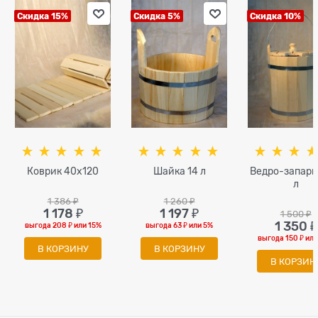
Скидка 15%
Скидка 5%
Скидка 10%
Коврик 40x120
Шайка 14 л
Ведро-запарн
л
1 386
 ₽
1 260
 ₽
1 178
 ₽
1 197
 ₽
1 500
 ₽
1 350
 ₽
выгода
208 ₽
или
15%
выгода
63 ₽
или
5%
выгода
150 ₽
ил
В КОРЗИНУ
В КОРЗИНУ
В КОРЗИН