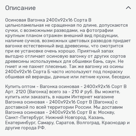
Описание
Осиновая Вагонка 2400x92x16 Сорта В
цельноламельная не сращенная по длине, допускаются
сучки, с возможными разводами, на фотографии
крупным планом отражен внешний вид продукции,
наличие сучков, возможных цветовых разводов придает
вагонке естественный вид древесины, что смотрится
при ее установке очень хорошо. Приятный запах
выгодно отличает осиновую вагонку от других сортов
древесины используемых для обшивки бань, саун. Не
гниет и не пахнет плесенью. Так же вагонку из осины
2400x92x16 Сорта Б часто используют под покраску
обшивая ей веранды, дачные или летние кухни, беседки.
Купить оптом - Вагонка осиновая - 2400x92x16 Сорт В
Арт. 2120 (Вагонка) всего за - 210 ₽ руб. Вы можете,
купить или заказать, в нашем Интернет магазине
Вагонка осиновая - 2400x92x16 Сорт В (Вагонка) с
доставкой по всей территории России. Мы доставим
Вагонка осиновая - 2400x92x16 Сорт В в: Москву,
Санкт-Петербург, Нижний Новгород, Казань,
Екатеринбург, Самару, Саратов, Волгоград, Краснодар и
другие города РФ.