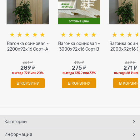
Вагонка осиновая -
Вагонка осиновая -
Вагонка осино
2200x92x16 Сорт-А
3000x92x16 Сорт В
2000x92x16 С
361
 ₽
410
 ₽
339
 ₽
289
 ₽
275
 ₽
271
 ₽
выгода
72 ₽
или
20%
выгода
135 ₽
или
33%
выгода
68 ₽
или
В КОРЗИНУ
В КОРЗИНУ
В КОРЗИН
Категории
Информация