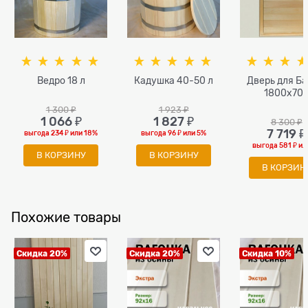
Ведро 18 л
Кадушка 40-50 л
Дверь для Ба
1800х70
1 300
 ₽
1 923
 ₽
1 066
 ₽
1 827
 ₽
8 300
 ₽
7 719
 ₽
выгода
234 ₽
или
18%
выгода
96 ₽
или
5%
выгода
581 ₽
ил
В КОРЗИНУ
В КОРЗИНУ
В КОРЗИН
Похожие товары
Скидка 20%
Скидка 20%
Скидка 10%