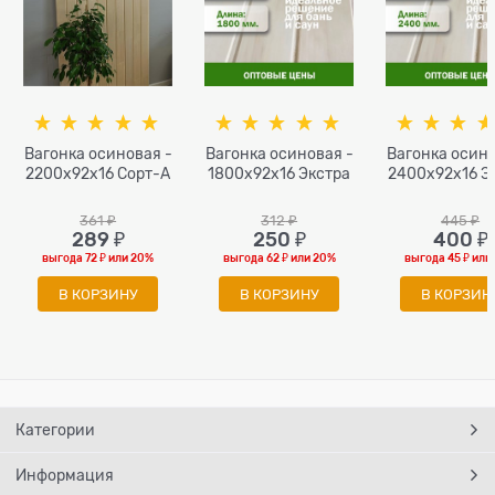
Вагонка осиновая -
Вагонка осиновая -
Вагонка осино
2200x92x16 Сорт-А
1800x92x16 Экстра
2400x92x16 Э
361
 ₽
312
 ₽
445
 ₽
289
 ₽
250
 ₽
400
 ₽
выгода
72 ₽
или
20%
выгода
62 ₽
или
20%
выгода
45 ₽
или
В КОРЗИНУ
В КОРЗИНУ
В КОРЗИН
Категории
Информация