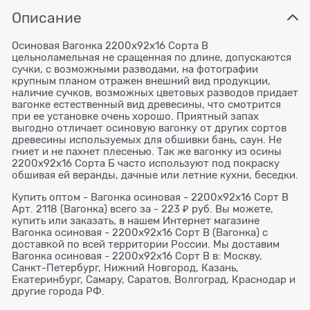
Описание
Осиновая Вагонка 2200x92x16 Сорта В
цельноламельная не сращенная по длине, допускаются
сучки, с возможными разводами, на фотографии
крупным планом отражен внешний вид продукции,
наличие сучков, возможных цветовых разводов придает
вагонке естественный вид древесины, что смотрится
при ее установке очень хорошо. Приятный запах
выгодно отличает осиновую вагонку от других сортов
древесины используемых для обшивки бань, саун. Не
гниет и не пахнет плесенью. Так же вагонку из осины
2200x92x16 Сорта Б часто используют под покраску
обшивая ей веранды, дачные или летние кухни, беседки.
Купить оптом - Вагонка осиновая - 2200x92x16 Сорт В
Арт. 2118 (Вагонка) всего за - 223 ₽ руб. Вы можете,
купить или заказать, в нашем Интернет магазине
Вагонка осиновая - 2200x92x16 Сорт В (Вагонка) с
доставкой по всей территории России. Мы доставим
Вагонка осиновая - 2200x92x16 Сорт В в: Москву,
Санкт-Петербург, Нижний Новгород, Казань,
Екатеринбург, Самару, Саратов, Волгоград, Краснодар и
другие города РФ.