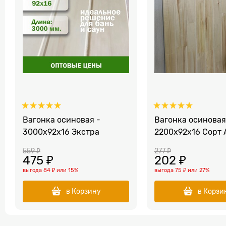
Вагонка осиновая -
Вагонка осиновая
3000x92x16 Экстра
2200x92x16 Сорт 
559
 ₽
277
 ₽
475
 ₽
202
 ₽
выгода
84 ₽
или
15%
выгода
75 ₽
или
27%
в Корзину
в Корзи