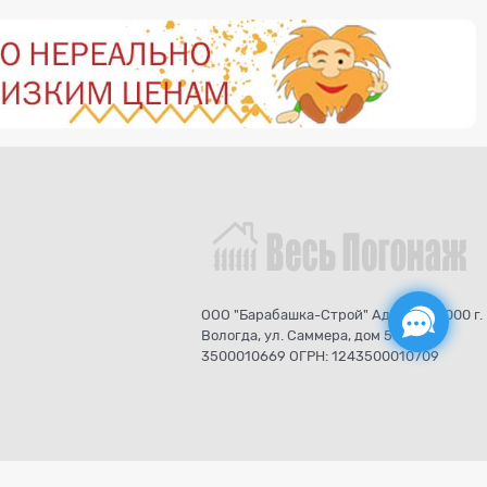
ООО "Барабашка-Строй" Адрес: 160000 г.
Вологда, ул. Саммера, дом 56 ИНН:
3500010669 ОГРН: 1243500010709