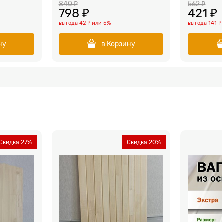
840
 ₽
562
 ₽
798
 ₽
421
 ₽
выгода
42 ₽
или
5%
выгода
141 ₽
ну
в Корзину
Скидка 27%
Скидка 20%