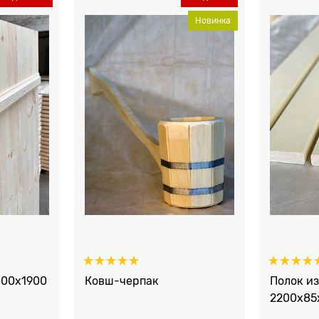
Новинка
800х1900
Ковш-черпак
Полок и
2200x85