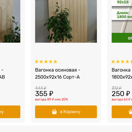
 -
Вагонка осиновая -
Вагонка 
АВ
2500x92x16 Сорт-А
1800x92
444
 ₽
312
 ₽
355
 ₽
250
 ₽
выгода
89 ₽
или
20%
выгода
62 ₽
ну
в Корзину