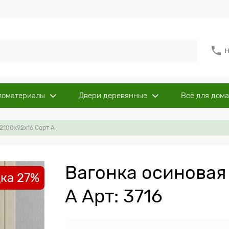
Н
ломатериалы
Двери деревянные
Всё для дома
 2100x92x16 Сорт А
Вагонка осиновая
ка 27%
А Арт: 3716