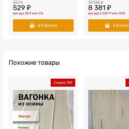
557
 ₽
13 968
 ₽
529
 ₽
8 381
 ₽
выгода
28 ₽
или
5%
выгода
5 587 ₽
или
40%
в Корзину
в Корзи
Похожие товары
Скидка 15%