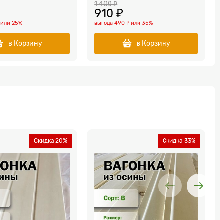
1 400
 ₽
910
 ₽
или
25%
выгода
490 ₽
или
35%
в Корзину
в Корзину
Скидка 20%
Скидка 33%