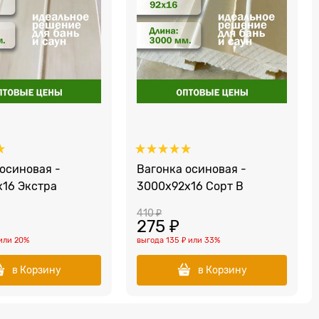
осиновая -
Вагонка осиновая -
x16 Экстра
3000x92x16 Сорт В
410
 ₽
275
 ₽
или
20%
выгода
135 ₽
или
33%
в Корзину
в Корзину