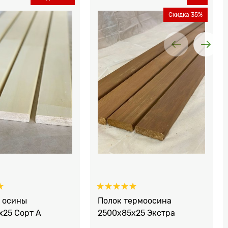
Скидка 35%
з осины
Полок термоосина
x25 Сорт А
2500x85x25 Экстра