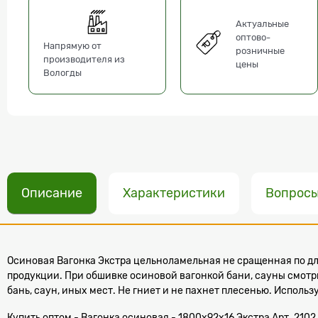
Актуальные
оптово-
Напрямую от
розничные
производителя из
цены
Вологды
Описание
Характеристики
Вопрос
Осиновая Вагонка Экстра цельноламельная не сращенная по дл
продукции. При обшивке осиновой вагонкой бани, сауны смотр
бань, саун, иных мест. Не гниет и не пахнет плесенью. Исполь
Купить оптом - Вагонка осиновая - 1800x92x16 Экстра Арт. 2102