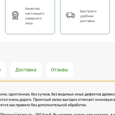
Качество
Быстрая и
настоящего
удобная
северного
доставка
леса
ы
Доставка
Отзывы
ине, однотонная, без сучков, без видимых иных дефектов древ
ится очень дорого. Приятный запах выгодно отличает осиновую 
зуется как правило без дополнительной обработки.
 (Вагонка) всего за - 250 ₽ руб. Вы можете, купить или заказать,