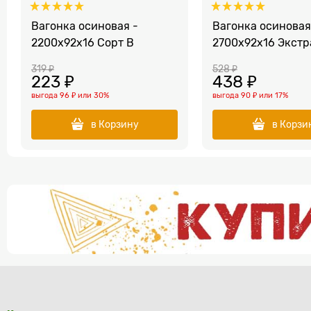
Вагонка осиновая -
Вагонка осиновая
2200x92x16 Сорт В
2700x92x16 Экстр
319
 ₽
528
 ₽
223
 ₽
438
 ₽
выгода
96 ₽
или
30%
выгода
90 ₽
или
17%
в Корзину
в Корзи