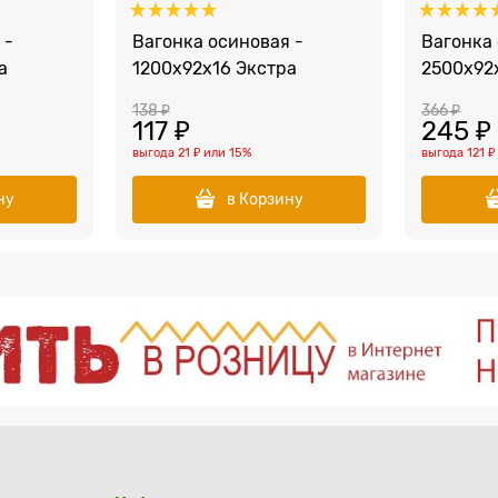
 -
Вагонка осиновая -
Вагонка 
а
1200x92x16 Экстра
2500x92
138
 ₽
366
 ₽
117
 ₽
245
 ₽
выгода
21 ₽
или
15%
выгода
121 ₽
ну
в Корзину