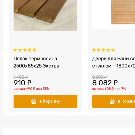
Полок термоосина
Дверь для Бани с
2500x85x25 Экстра
стеклом - 1800х7
1 400
 ₽
8 690
 ₽
910
 ₽
8 082
 ₽
выгода
490 ₽
или
35%
выгода
608 ₽
или
7%
в Корзину
в Корзи