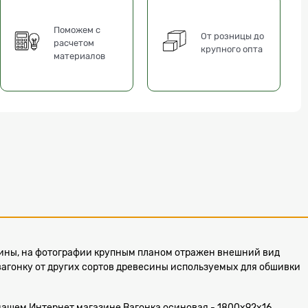
Поможем с
От розницы до
расчетом
крупного опта
материалов
есины, на фотографии крупным планом отражен внешний вид
вагонку от других сортов древесины используемых для обшивки
 в нашем Интернет магазине Вагонка осиновая - 1800x92x16