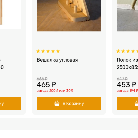
о
Вешалка угловая
Полок и
00
2500x85
665
 ₽
647
 ₽
465
 ₽
453
 ₽
выгода
200 ₽
или
30%
выгода
194 
ну
в Корзину