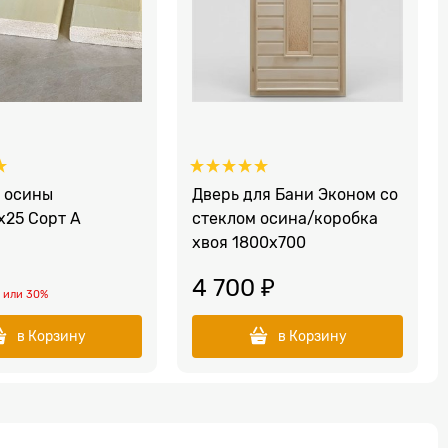
з осины
Дверь для Бани Эконом со
x25 Сорт А
стеклом осина/коробка
хвоя 1800х700
4 700
 ₽
₽
или
30%
в Корзину
в Корзину