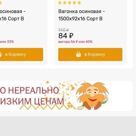
осиновая -
Вагонка осиновая -
x16 Сорт В
1500x92x16 Сорт В
140
 ₽
84
 ₽
или
33%
выгода
56 ₽
или
40%
в Корзину
в Корзину