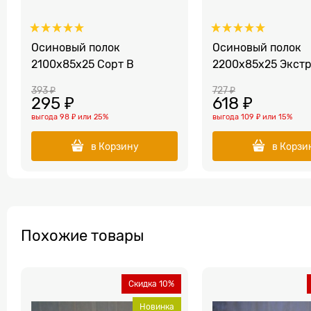
Осиновый полок
Осиновый полок
2100x85x25 Сорт B
2200x85x25 Экст
393
 ₽
727
 ₽
295
 ₽
618
 ₽
выгода
98 ₽
или
25%
выгода
109 ₽
или
15%
в Корзину
в Корзи
Похожие товары
Скидка 10%
Новинка