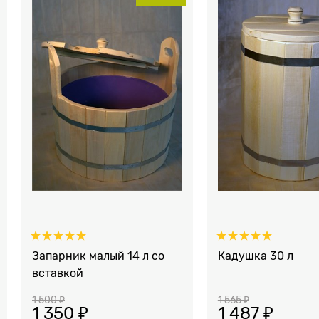
Запарник малый 14 л со
Кадушка 30 л
вставкой
1 500
 ₽
1 565
 ₽
1 350
 ₽
1 487
 ₽