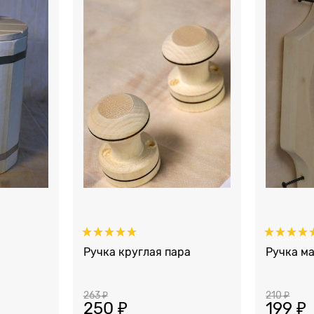
Ручка круглая пара
Ручка м
263
 ₽
210
 ₽
250
 ₽
199
 ₽