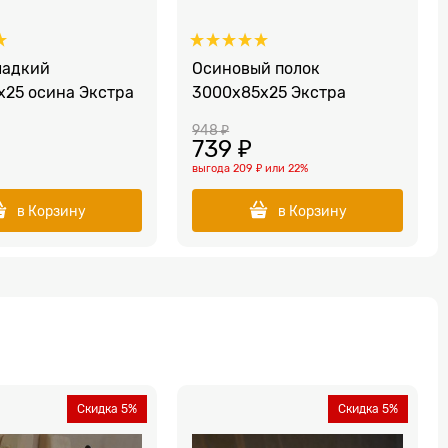
ладкий
Осиновый полок
x25 осина Экстра
3000x85x25 Экстра
948
 ₽
739
 ₽
выгода
209 ₽
или
22%
в Корзину
в Корзину
Скидка 5%
Скидка 5%