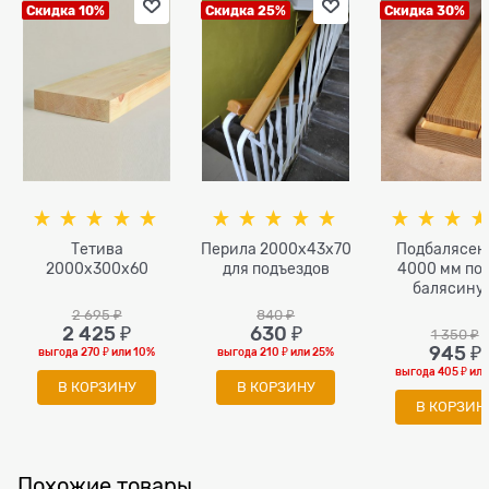
Скидка 10%
Скидка 25%
Скидка 30%
Тетива
Перила 2000х43х70
Подбалясен
2000x300x60
для подъездов
4000 мм под
балясину 
вкладыше
2 695
 ₽
840
 ₽
2 425
 ₽
630
 ₽
1 350
 ₽
945
 ₽
выгода
270 ₽
или
10%
выгода
210 ₽
или
25%
выгода
405 ₽
ил
В КОРЗИНУ
В КОРЗИНУ
В КОРЗИН
Похожие товары