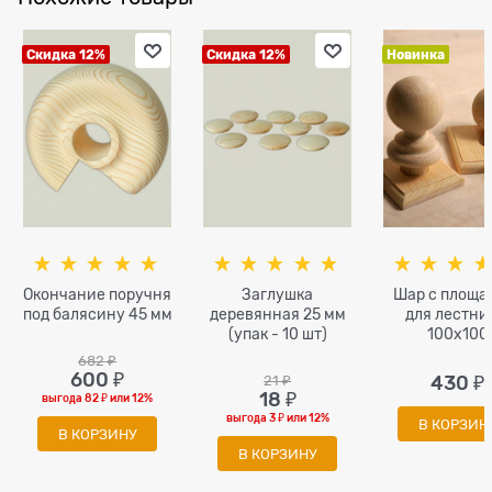
Скидка 12%
Скидка 12%
Новинка
Окончание поручня
Заглушка
Шар с площа
под балясину 45 мм
деревянная 25 мм
для лестн
(упак - 10 шт)
100х100
682
 ₽
600
 ₽
21
 ₽
430
 ₽
18
 ₽
выгода
82 ₽
или
12%
выгода
3 ₽
или
12%
В КОРЗИН
В КОРЗИНУ
В КОРЗИНУ