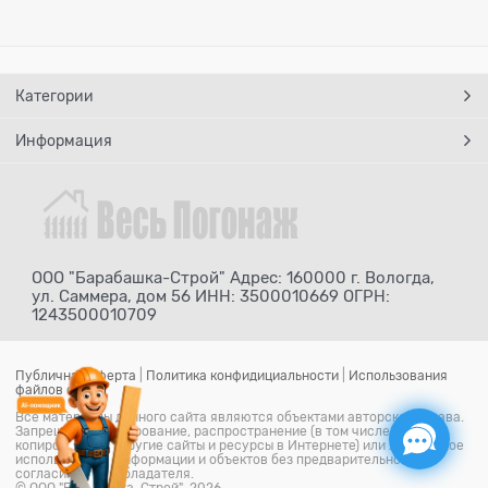
Категории
Информация
ООО "Барабашка-Строй" Адрес: 160000 г. Вологда,
ул. Саммера, дом 56 ИНН: 3500010669 ОГРН:
1243500010709
Публичная оферта
|
Политика конфидициальности
|
Использования
файлов cookie
Все материалы данного сайта являются объектами авторского права.
Запрещается копирование, распространение (в том числе путем
копирования на другие сайты и ресурсы в Интернете) или любое иное
использование информации и объектов без предварительного
согласия правообладателя.
© ООО "Барабашка-Строй" 2026.