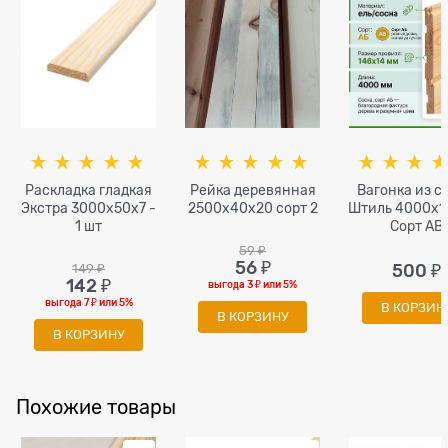
Раскладка гладкая
Рейка деревянная
Вагонка из с
Экстра 3000x50x7 -
2500x40х20 сорт 2
Штиль 4000х1
1 шт
Сорт АВ
59
 ₽
56
 ₽
149
 ₽
500
 ₽
142
 ₽
выгода
3 ₽
или
5%
выгода
7 ₽
или
5%
В КОРЗИН
В КОРЗИНУ
В КОРЗИНУ
Похожие товары