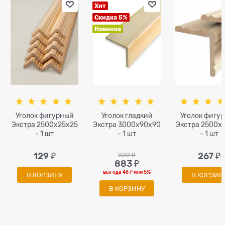
Хит
Скидка 5%
Новинка
Уголок фигурный
Уголок гладкий
Уголок фигу
Экстра 2500x25x25
Экстра 3000x90x90
Экстра 2500x
- 1 шт
- 1 шт
- 1 шт
129
 ₽
929
 ₽
267
 ₽
883
 ₽
выгода
46 ₽
или
5%
В КОРЗИНУ
В КОРЗИН
В КОРЗИНУ