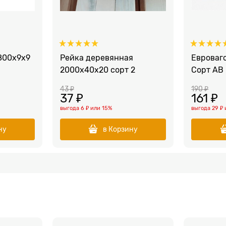
800x9x9
Рейка деревянная
Евроваг
2000x40х20 сорт 2
Сорт АВ
43
 ₽
190
 ₽
37
 ₽
161
 ₽
выгода
6 ₽
или
15%
выгода
29 ₽
ну
в Корзину