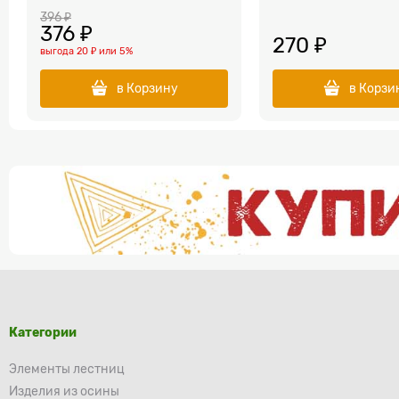
396
 ₽
376
 ₽
270
 ₽
выгода
20 ₽
или
5%
в Корзину
в Корзи
Категории
Элементы лестниц
Изделия из осины