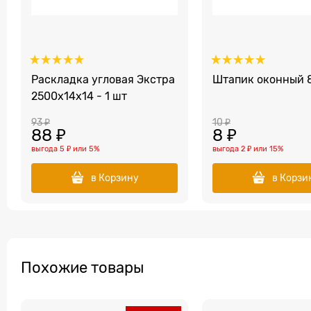
Раскладка угловая Экстра
Штапик оконный 
2500x14x14 - 1 шт
93
 ₽
10
 ₽
88
 ₽
8
 ₽
выгода
5 ₽
или
5%
выгода
2 ₽
или
15%
в Корзину
в Корзи
Похожие товары