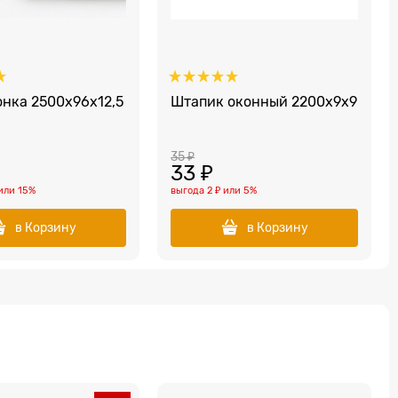
онка 2500х96х12,5
Штапик оконный 2200x9x9
35
 ₽
33
 ₽
или
15%
выгода
2 ₽
или
5%
в Корзину
в Корзину