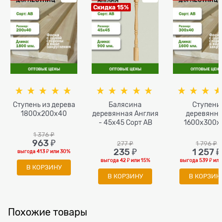
Скидка 15%
Ступень из дерева
Балясина
Ступени
1800x200x40
деревянная Англия
деревянн
- 45x45 Сорт AB
1600x300x
1 376
 ₽
963
 ₽
277
 ₽
1 796
 ₽
235
 ₽
1 257
 ₽
выгода
413 ₽
или
30%
выгода
42 ₽
или
15%
выгода
539 ₽
ил
В КОРЗИНУ
В КОРЗИНУ
В КОРЗИН
Похожие товары