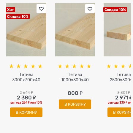
Хит
Скидка 10%
Скидка 10%
Тетива
Тетива
Тетива
3000x300x40
1000x300x40
2500x300x
2 644
 ₽
800
 ₽
3 301
 ₽
2 380
 ₽
2 971
 ₽
выгода
264 ₽
или
10%
выгода
330 ₽
ил
В КОРЗИНУ
В КОРЗИНУ
В КОРЗИН