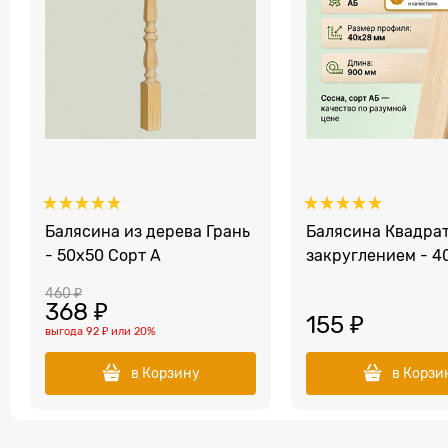
Балясина из дерева Грань
Балясина Квадрат
- 50x50 Сорт A
закруглением - 4
460
 ₽
368
 ₽
155
 ₽
выгода
92 ₽
или
20%
в Корзину
в Корзи