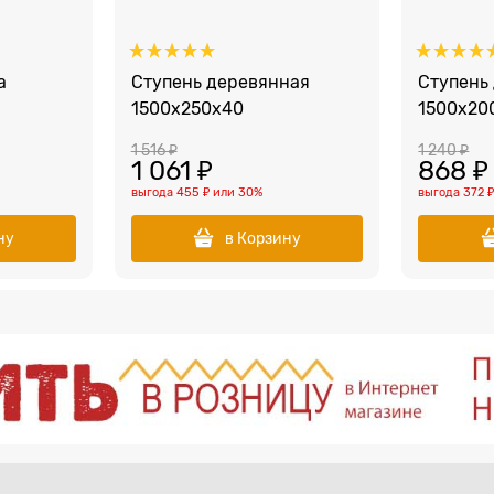
а
Ступень деревянная
Ступень
1500x250x40
1500x20
1 516
 ₽
1 240
 ₽
1 061
 ₽
868
 ₽
выгода
455 ₽
или
30%
выгода
372 
ну
в Корзину