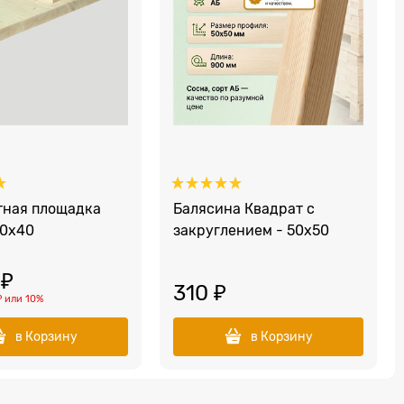
тная площадка
Балясина Квадрат с
0х40
закруглением - 50x50
 ₽
310
 ₽
₽
или
10%
в Корзину
в Корзину