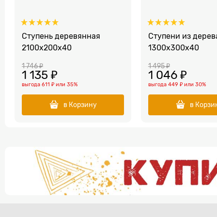
Ступень деревянная
Ступени из дерев
2100x200x40
1300x300x40
1 746
 ₽
1 495
 ₽
1 135
 ₽
1 046
 ₽
выгода
611 ₽
или
35%
выгода
449 ₽
или
30%
в Корзину
в Корзи