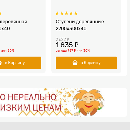
 деревянная
Ступени деревянные
0x40
2200x300x40
2 622
 ₽
1 835
 ₽
₽
или
30%
выгода
787 ₽
или
30%
в Корзину
в Корзину