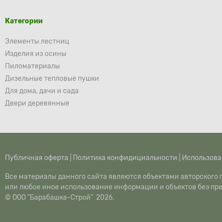
Категории
Элементы лестниц
Изделия из осины
Пиломатериалы
Дизельные тепловые пушки
Для дома, дачи и сада
Двери деревянные
Публичная оферта
|
Политика конфидициальности
|
Использова
Все материалы данного сайта являются объектами авторского п
или любое иное использование информации и объектов без пр
© ООО "Барабашка-Строй" 2026.