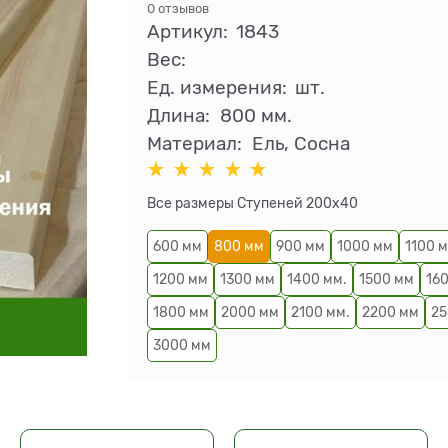
0 отзывов
Артикул:
1843
Вес:
Ед. измерения:
шт.
Длина:
800 мм.
Материал:
Ель, Сосна
Все размеры Ступеней 200x40
600 мм
800 мм
900 мм
1000 мм
1100 
1200 мм
1300 мм
1400 мм.
1500 мм
16
1800 мм
2000 мм
2100 мм.
2200 мм
25
3000 мм