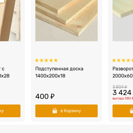
 с
Подступенная доска
Разворо
0x28
1400x200x18
2000х60
3 804
 ₽
3 424
400
 ₽
выгода
380 
ну
в Корзину