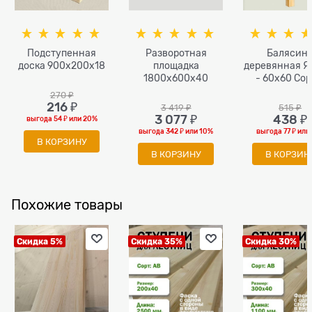
Подступенная
Разворотная
Балясин
доска 900x200x18
площадка
деревянная Я
1800х600х40
- 60x60 Сор
270
 ₽
216
 ₽
3 419
 ₽
515
 ₽
3 077
 ₽
438
 ₽
выгода
54 ₽
или
20%
выгода
342 ₽
или
10%
выгода
77 ₽
или
В КОРЗИНУ
В КОРЗИНУ
В КОРЗИН
Похожие товары
Скидка 5%
Скидка 35%
Скидка 30%