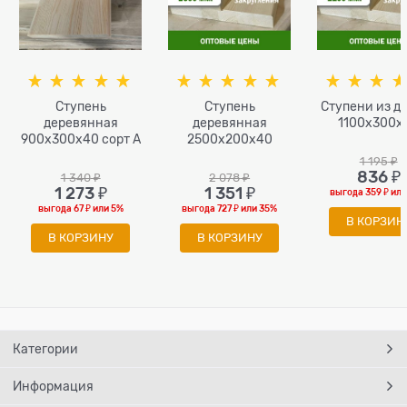
Ступень
Ступень
Ступени из д
деревянная
деревянная
1100x300x
900x300x40 сорт А
2500x200x40
1 195
 ₽
836
 ₽
1 340
 ₽
2 078
 ₽
1 273
 ₽
1 351
 ₽
выгода
359 ₽
ил
выгода
67 ₽
или
5%
выгода
727 ₽
или
35%
В КОРЗИН
В КОРЗИНУ
В КОРЗИНУ
Категории
Информация