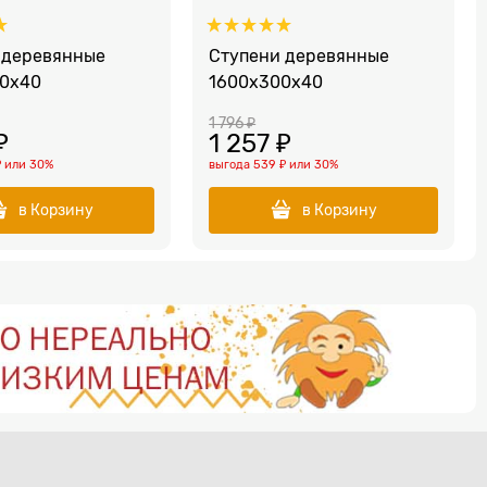
 деревянные
Ступени деревянные
0x40
1600x300x40
1 796
 ₽
₽
1 257
 ₽
₽
или
30%
выгода
539 ₽
или
30%
в Корзину
в Корзину