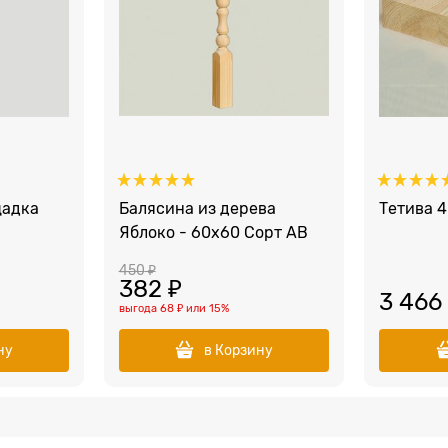
щадка
Балясина из дерева
Тетива 
Яблоко - 60x60 Сорт AB
450
 ₽
382
 ₽
3 466
выгода
68 ₽
или
15%
ну
в Корзину