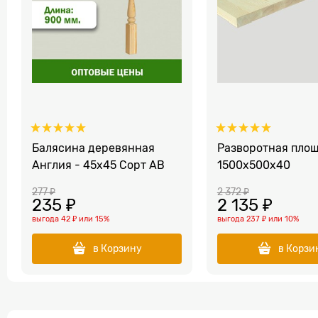
Балясина деревянная
Разворотная пло
Англия - 45x45 Сорт AB
1500х500х40
277
 ₽
2 372
 ₽
235
 ₽
2 135
 ₽
выгода
42 ₽
или
15%
выгода
237 ₽
или
10%
в Корзину
в Корзи