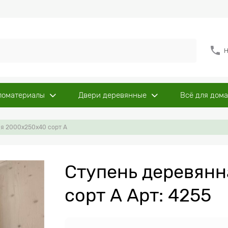
Н
ломатериалы
Двери деревянные
Всё для дома
я 2000x250x40 сорт А
Ступень деревян
сорт А Арт: 4255