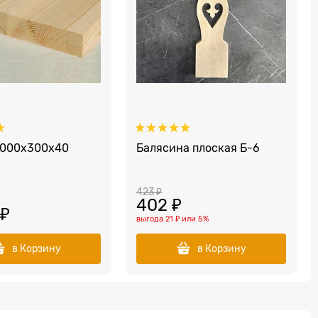
4000x300x40
Балясина плоская Б-6
423
 ₽
402
 ₽
 ₽
выгода
21 ₽
или
5%
в Корзину
в Корзину