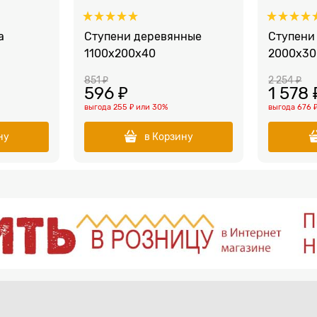
а
Ступени деревянные
Ступени
1100x200x40
2000x30
851
 ₽
2 254
 ₽
596
 ₽
1 578
 
выгода
255 ₽
или
30%
выгода
676 
ну
в Корзину