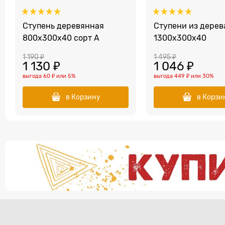
Ступень деревянная
Ступени из дерев
800x300x40 сорт А
1300x300x40
1 190
 ₽
1 495
 ₽
1 130
 ₽
1 046
 ₽
выгода
60 ₽
или
5%
выгода
449 ₽
или
30%
в Корзину
в Корзи