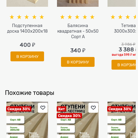
Подступенная
Балясина
Тетива
доска 1400x200x18
квадратная - 50x50
3000x300x
Сорт A
400
 ₽
3 986
 ₽
3 388
 
340
 ₽
выгода
598 ₽
ил
В КОРЗИНУ
В КОРЗИНУ
В КОРЗИН
Похожие товары
Скидка 30%
Хит
Скидка 30%
Скидка 30%