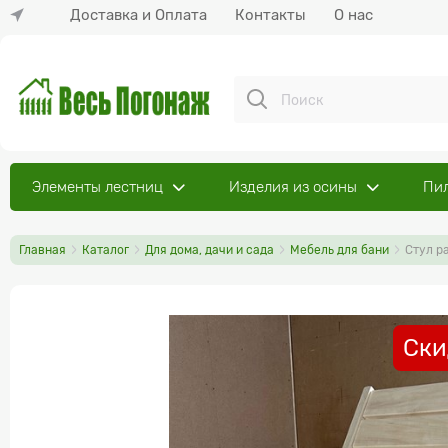
Доставка и Оплата
Контакты
О нас
Элементы лестниц
Изделия из осины
Пи
Главная
Каталог
Для дома, дачи и сада
Мебель для бани
Стул р
Ски