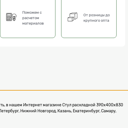
Поможем с
От розницы до
расчетом
крупного опта
материалов
азать, в нашем Интернет магазине Стул раскладной 390х400х830
етербург, Нижний Новгород, Казань, Екатеринбург, Самару,