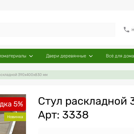
Н
ломатериалы
Двери деревянные
Всё для дома
аскладной 390х400х830 мм
Стул раскладной
дка 5%
Арт: 3338
Новинка