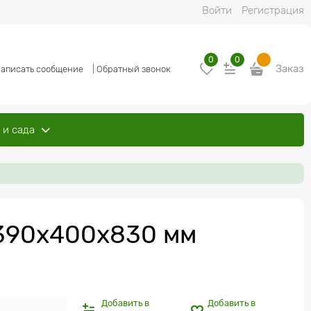
Войти
Регистрация
0
0
Заказ
аписать сообщение
|
Обратный звонок
 и сада
 390х400х830 мм
Добавить в
Добавить в