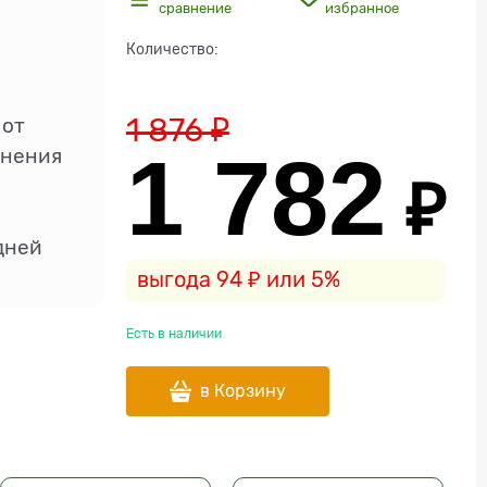
сравнение
избранное
Количество:
1 876
 ₽
 от
1 782
онения
 ₽
дней
выгода
94 ₽
или
5%
Есть в наличии
в Корзину