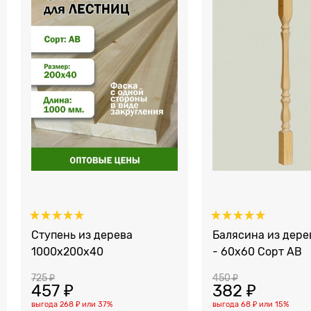
Ступень из дерева
Балясина из дере
1000x200x40
- 60x60 Сорт AB
725
 ₽
450
 ₽
457
 ₽
382
 ₽
выгода
268 ₽
или
37%
выгода
68 ₽
или
15%