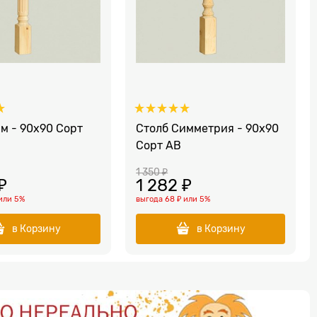
м - 90х90 Сорт
Столб Симметрия - 90х90
Сорт AB
1 350
 ₽
 ₽
1 282
 ₽
или
5%
выгода
68 ₽
или
5%
в Корзину
в Корзину