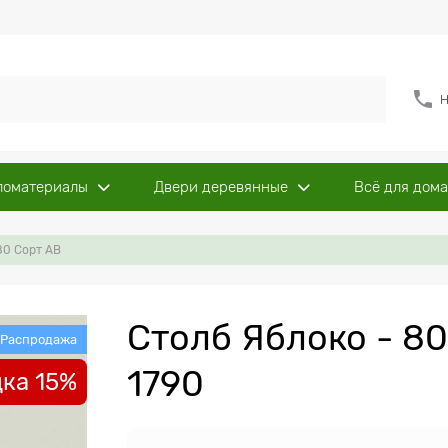
Н
ломатериалы
Двери деревянные
Всё для дома
80 Сорт AB
Столб Яблоко - 80
Распродажа
1790
ка 15%