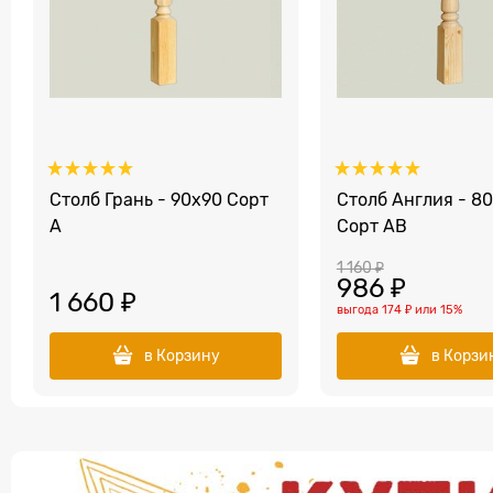
Столб Грань - 90х90 Сорт
Столб Англия - 8
A
Сорт AB
1 160
 ₽
986
 ₽
1 660
 ₽
выгода
174 ₽
или
15%
в Корзину
в Корзи