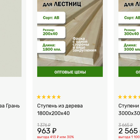
ва Грань
Ступень из дерева
Ступени
1800x200x40
3000x3
1 376
 ₽
3 665
 ₽
963
 ₽
2 565
выгода
413 ₽
или
30%
выгода
1 100