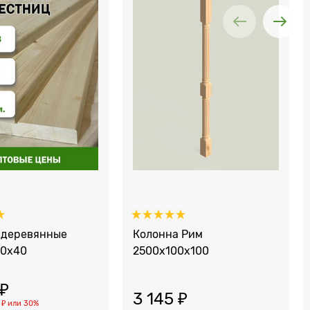
 деревянные
Колонна Рим
00x40
2500x100х100
 ₽
3 145
 ₽
 ₽
или
30%