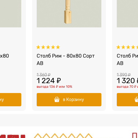
0х80
Столб Рим - 80х80 Сорт
Столб Ри
AB
AB
1 360
 ₽
1 390
 ₽
1 224
 ₽
1 320
выгода
136 ₽
или
10%
выгода
70 ₽
ну
в Корзину