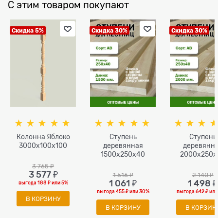
С этим товаром покупают
Скидка 5%
Скидка 30%
Скидка 30%
Колонна Яблоко
Ступень
Ступень
3000x100х100
деревянная
деревянн
1500x250x40
2000x250x
3 765
 ₽
3 577
 ₽
1 516
 ₽
2 140
 ₽
1 061
 ₽
1 498
 ₽
выгода
188 ₽
или
5%
выгода
455 ₽
или
30%
выгода
642 ₽
ил
В КОРЗИНУ
В КОРЗИНУ
В КОРЗИН