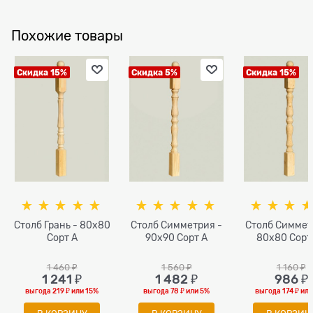
Похожие товары
Скидка 15%
Скидка 5%
Скидка 15%
Столб Грань - 80х80
Столб Симметрия -
Столб Симмет
Сорт A
90х90 Сорт A
80х80 Сорт
1 460
 ₽
1 560
 ₽
1 160
 ₽
1 241
 ₽
1 482
 ₽
986
 ₽
выгода
219 ₽
или
15%
выгода
78 ₽
или
5%
выгода
174 ₽
ил