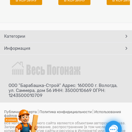
В КОРЗИНУ
В КОРЗИНУ
В КОРЗИН
Категории
Информация
ООО "Барабашка-Строй" Адрес: 160000 г. Вологда,
ул. Саммера, дом 56 ИНН: 3500010669 ОГРН:
1243500010709
Публичная оферта
|
Политика конфидициальности
|
Использования
файлов cookie
Все материалы данного сайта являются объектами авторского права.
Запрещается копирование, распространение (в том числе путем
копирования на другие сайты и ресурсы в Интернете) или любое иное