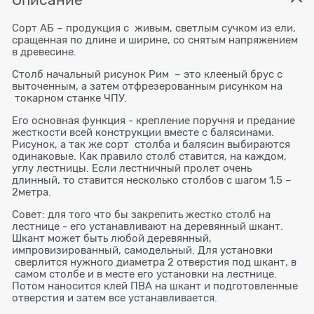
Сорт АБ – продукция с живым, светлым сучком из ели,
сращенная по длине и ширине, со снятым напряжением
в древесине.
Столб начальный рисунок Рим – это клееный брус с
выточенным, а затем отфрезерованным рисунком на
токарном станке ЧПУ.
Его основная функция - крепление поручня и предание
жесткости всей конструкции вместе с балясинами.
Рисунок, а так же сорт столба и балясин выбираются
одинаковые. Как правило столб ставится, на каждом,
углу лестницы. Если лестничный пролет очень
длинный, то ставится несколько столбов с шагом 1,5 –
2метра.
Совет: для того что бы закрепить жестко столб на
лестнице - его устанавливают на деревянный шкант.
Шкант может быть любой деревянный,
импровизированный, самодельный. Для установки
сверлится нужного диаметра 2 отверстия под шкант, в
самом столбе и в месте его установки на лестнице.
Потом наносится клей ПВА на шкант и подготовленные
отверстия и затем все устанавливается.