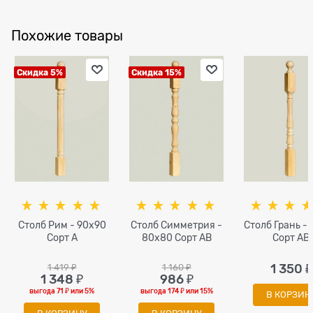
Похожие товары
Скидка 5%
Скидка 15%
Столб Рим - 90х90
Столб Симметрия -
Столб Грань -
Сорт A
80х80 Сорт AB
Сорт AB
1 419
 ₽
1 160
 ₽
1 350
 ₽
1 348
 ₽
986
 ₽
выгода
71 ₽
или
5%
выгода
174 ₽
или
15%
В КОРЗИН