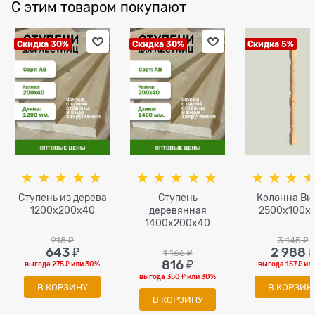
С этим товаром покупают
Скидка 30%
Скидка 30%
Скидка 5%
Ступень из дерева
Ступень
Колонна Ви
1200x200x40
деревянная
2500x100х
1400x200x40
918
 ₽
3 145
 ₽
643
 ₽
2 988
 
1 166
 ₽
816
 ₽
выгода
275 ₽
или
30%
выгода
157 ₽
ил
выгода
350 ₽
или
30%
В КОРЗИНУ
В КОРЗИН
В КОРЗИНУ