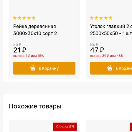
Рейка деревянная
Уголок гладкий 2 
3000x30х10 сорт 2
2500x50x50 - 1 шт
25
 ₽
86
 ₽
21
 ₽
47
 ₽
выгода
4 ₽
или
15%
выгода
39 ₽
или
45%
в Корзину
в Корзи
Похожие товары
Скидка 5%