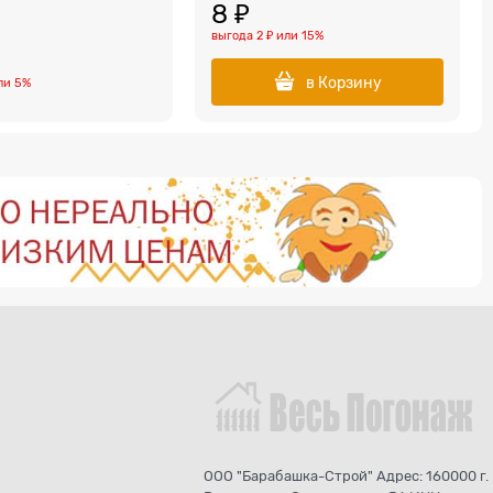
8
 ₽
выгода
2 ₽
или
15%
в Корзину
ли
5%
ООО "Барабашка-Строй" Адрес: 160000 г.