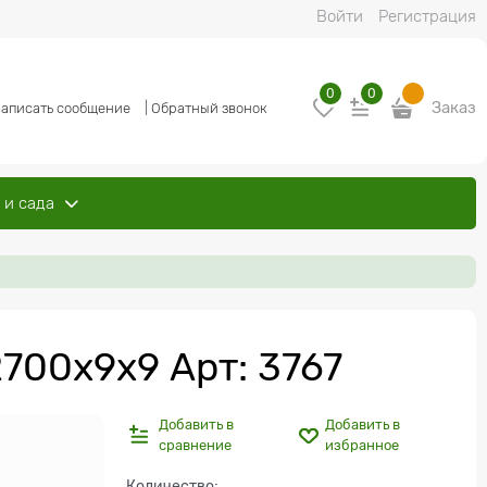
Войти
Регистрация
0
0
Заказ
аписать сообщение
|
Обратный звонок
 и сада
700x9x9 Арт: 3767
Добавить в
Добавить в
сравнение
избранное
Количество: