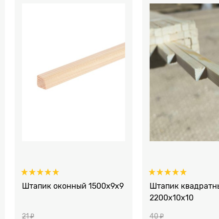
Штапик оконный 1500x9x9
Штапик квадратн
2200x10x10
21
 ₽
40
 ₽