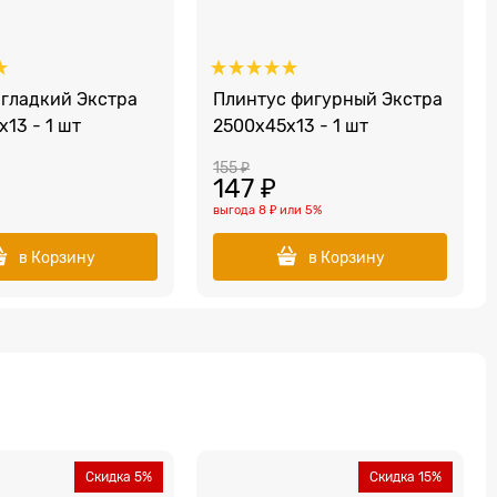
 гладкий Экстра
Плинтус фигурный Экстра
13 - 1 шт
2500x45х13 - 1 шт
155
 ₽
147
 ₽
выгода
8 ₽
или
5%
в Корзину
в Корзину
Скидка 5%
Скидка 15%