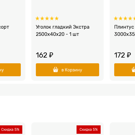
сорт
Уголок гладкий Экстра
Плинтус
2500x40x20 - 1 шт
3000x35x
162
 ₽
172
 ₽
ну
в Корзину
Скидка 5%
Скидка 5%