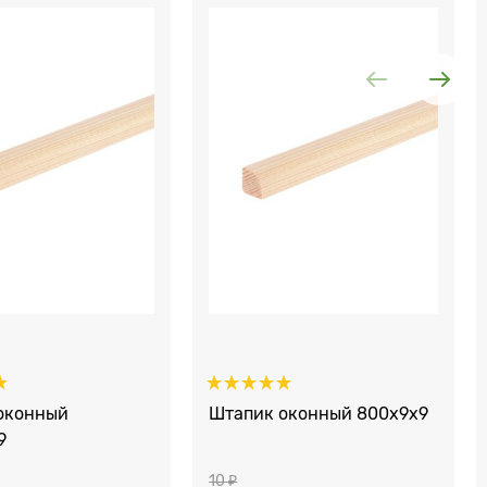
оконный
Штапик оконный 800x9x9
9
10
 ₽