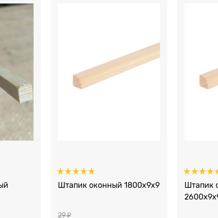
ый
Штапик оконный 1800x9x9
Штапик 
2600x9x
29
 ₽