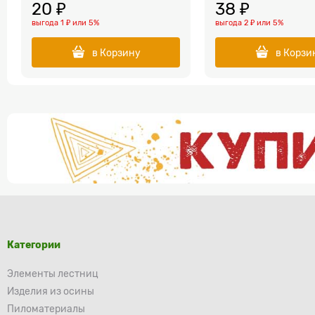
20
 ₽
38
 ₽
выгода
1 ₽
или
5%
выгода
2 ₽
или
5%
в Корзину
в Корзи
Категории
Элементы лестниц
Изделия из осины
Пиломатериалы