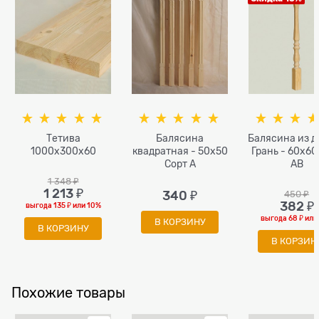
Тетива
Балясина
Балясина из д
1000x300x60
квадратная - 50x50
Грань - 60x60
Сорт A
AB
1 348
 ₽
1 213
 ₽
340
 ₽
450
 ₽
382
 ₽
выгода
135 ₽
или
10%
выгода
68 ₽
ил
В КОРЗИНУ
В КОРЗИНУ
В КОРЗИН
Похожие товары