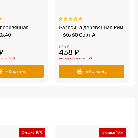
 деревянная
Балясина деревянная Рим
0x40
- 60x60 Сорт A
515
 ₽
 ₽
438
 ₽
₽
или
30%
выгода
77 ₽
или
15%
в Корзину
в Корзину
Скидка 10%
Скидка 10%