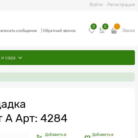
Войти
Регистрация
0
0
Заказ
аписать сообщение
|
Обратный звонок
 и сада
щадка
 А Арт: 4284
Добавить в
Добавить в