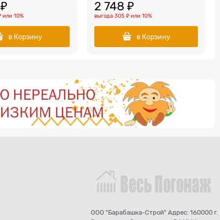
 ₽
2 748
 ₽
₽
или
10%
выгода
305 ₽
или
10%
в Корзину
в Корзину
ООО "Барабашка-Строй" Адрес: 160000 г.