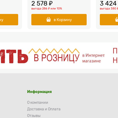
2 578
 ₽
3 424
выгода
286 ₽
или
10%
выгода
380 
ну
в Корзину
Информация
О компании
Доставка и Оплата
Отзывы