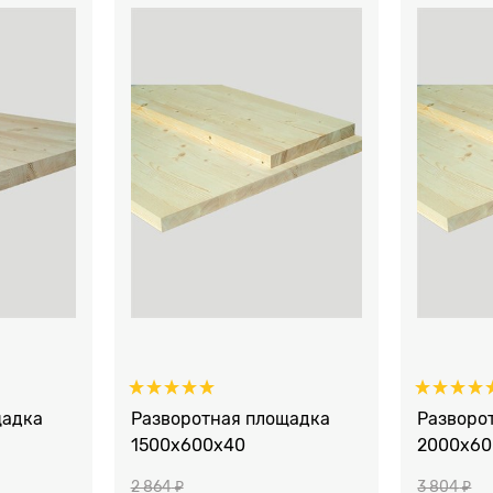
щадка
Разворотная площадка
Разворо
1500х600х40
2000х60
2 864
 ₽
3 804
 ₽