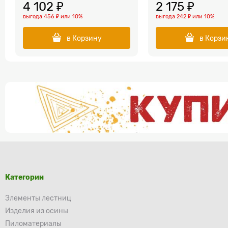
4 102
 ₽
2 175
 ₽
выгода
456 ₽
или
10%
выгода
242 ₽
или
10%
в Корзину
в Корзи
Категории
Элементы лестниц
Изделия из осины
Пиломатериалы