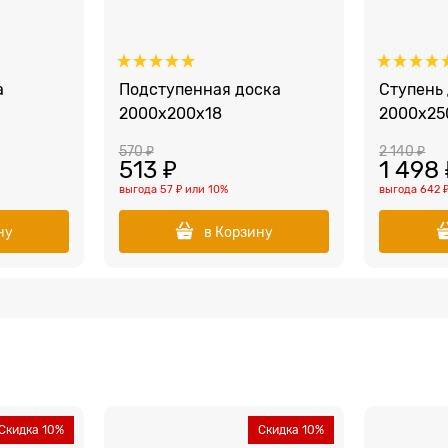
а
Подступенная доска
Ступень
2000x200x18
2000x25
570
 ₽
2 140
 ₽
513
 ₽
1 498
выгода
57 ₽
или
10%
выгода
642 
ну
в Корзину
Скидка 10%
Скидка 10%