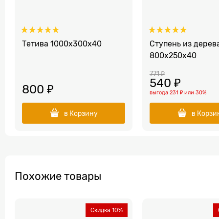
Тетива 1000x300x40
Ступень из дерев
800x250x40
771
 ₽
540
 ₽
800
 ₽
выгода
231 ₽
или
30%
в Корзину
в Корзи
Похожие товары
Скидка 10%