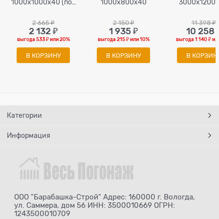
1000х1000х40 (под
1000х800х40
3000х1200
покраску)
2 665
 ₽
2 150
 ₽
11 398
 ₽
2 132
 ₽
1 935
 ₽
10 258
 
выгода
533 ₽
или
20%
выгода
215 ₽
или
10%
выгода
1 140 ₽
ил
В КОРЗИНУ
В КОРЗИНУ
В КОРЗИН
Категории
Информация
ООО "Барабашка-Строй" Адрес: 160000 г. Вологда,
ул. Саммера, дом 56 ИНН: 3500010669 ОГРН:
1243500010709