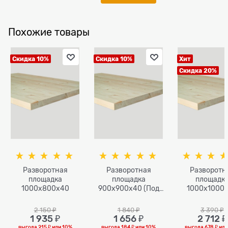
Похожие товары
Скидка 10%
Скидка 10%
Хит
Скидка 20%
Разворотная
Разворотная
Разворотн
площадка
площадка
площадк
1000х800х40
900х900х40 (Под
1000х1000
покраску)
2 150
 ₽
1 840
 ₽
3 390
 ₽
1 935
 ₽
1 656
 ₽
2 712
 ₽
выгода
215 ₽
или
10%
выгода
184 ₽
или
10%
выгода
678 ₽
ил