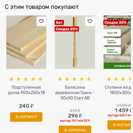
С этим товаром покупают
Хит
Скидка 30%
Скидка 20%
Подступенная
Балясина
Ступени из д
доска 900x250x18
деревянная Грань -
1800x300x
50x50 Сорт AB
240
 ₽
2 085
 ₽
1 459
 ₽
370
 ₽
296
 ₽
выгода
626 ₽
ил
В КОРЗИНУ
выгода
74 ₽
или
20%
В КОРЗИН
В КОРЗИНУ