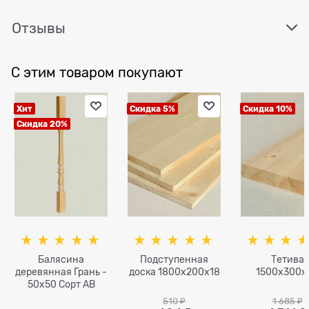
Отзывы
С этим товаром покупают
Хит
Скидка 5%
Скидка 10%
Скидка 20%
Балясина
Подступенная
Тетива
деревянная Грань -
доска 1800x200x18
1500x300x
50x50 Сорт AB
510
 ₽
1 685
 ₽