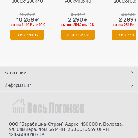
3000х1200х40
900х900х40
2000х400х
11 398
 ₽
2 544
 ₽
2 543
 ₽
10 258
 ₽
2 290
 ₽
2 289
 
выгода
1 140 ₽
или
10%
выгода
254 ₽
или
10%
выгода
254 ₽
ил
В КОРЗИНУ
В КОРЗИНУ
В КОРЗИН
Категории
Информация
ООО "Барабашка-Строй" Адрес: 160000 г. Вологда,
ул. Саммера, дом 56 ИНН: 3500010669 ОГРН:
1243500010709