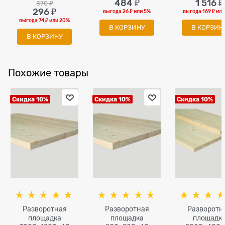
484
 ₽
1 516
 ₽
370
 ₽
296
 ₽
выгода
26 ₽
или
5%
выгода
169 ₽
ил
выгода
74 ₽
или
20%
В КОРЗИНУ
В КОРЗИН
В КОРЗИНУ
Похожие товары
Скидка 10%
Скидка 10%
Скидка 10%
Разворотная
Разворотная
Разворотн
площадка
площадка
площадк