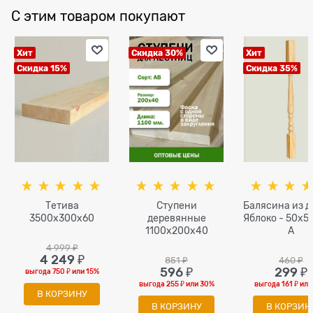
С этим товаром покупают
Хит
Скидка 30%
Хит
Скидка 15%
Скидка 35%
Тетива
Ступени
Балясина из д
3500x300x60
деревянные
Яблоко - 50x5
1100x200x40
A
4 999
 ₽
4 249
 ₽
851
 ₽
460
 ₽
596
 ₽
299
 ₽
выгода
750 ₽
или
15%
выгода
255 ₽
или
30%
выгода
161 ₽
ил
В КОРЗИНУ
В КОРЗИНУ
В КОРЗИН