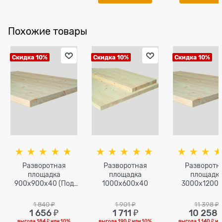
Похожие товары
Скидка 10%
Скидка 10%
Скидка 10%
Разворотная
Разворотная
Разворотн
площадка
площадка
площадк
900х900х40 (Под
1000х600х40
3000х1200
покраску)
1 840
 ₽
1 901
 ₽
11 398
 ₽
1 656
 ₽
1 711
 ₽
10 258
 
выгода
184 ₽
или
10%
выгода
190 ₽
или
10%
выгода
1 140 ₽
ил