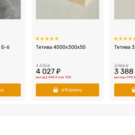
 Б-6
Тетива 4000x300x50
Тетива 
4 475
 ₽
3 986
 ₽
4 027
 ₽
3 388
выгода
448 ₽
или
10%
выгода
598 
ну
в Корзину