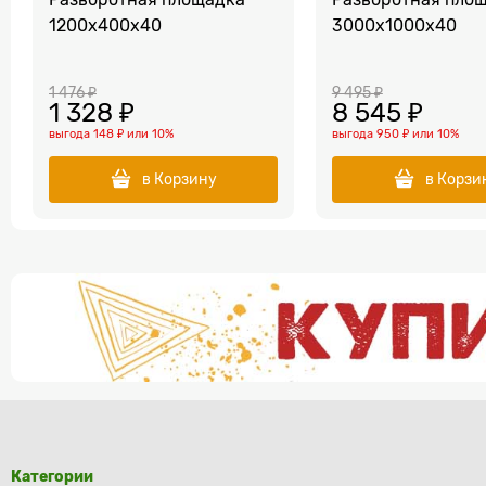
1200х400х40
3000х1000х40
1 476
 ₽
9 495
 ₽
1 328
 ₽
8 545
 ₽
выгода
148 ₽
или
10%
выгода
950 ₽
или
10%
в Корзину
в Корзи
Категории