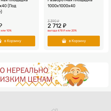
х40 (Под
1000х1000х40
)
3 390
 ₽
₽
2 712
 ₽
₽
или
10%
выгода
678 ₽
или
20%
в Корзину
в Корзину