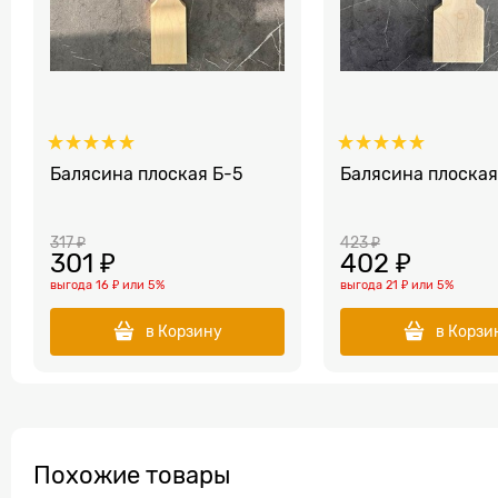
Балясина плоская Б-5
Балясина плоская
317
 ₽
423
 ₽
301
 ₽
402
 ₽
выгода
16 ₽
или
5%
выгода
21 ₽
или
5%
в Корзину
в Корзи
Похожие товары