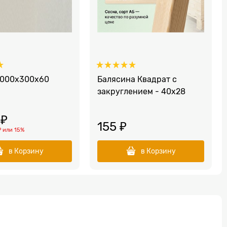
3000x300x60
Балясина Квадрат с
закруглением - 40x28
 ₽
155
 ₽
₽
или
15%
в Корзину
в Корзину