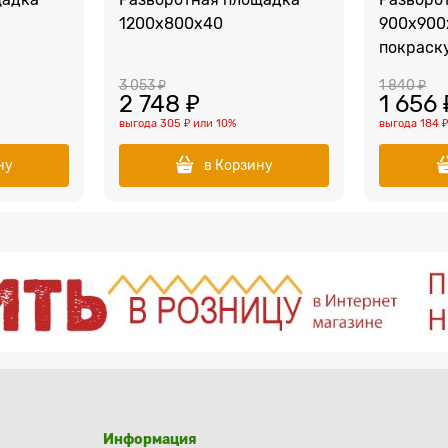
1200х800х40
900х900
покраску
3 053
 ₽
1 840
 ₽
2 748
 ₽
1 656
 
выгода
305 ₽
или
10%
выгода
184 
ну
в Корзину
Информация