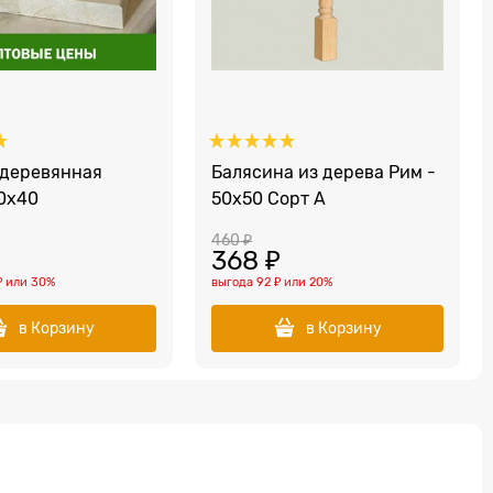
 деревянная
Балясина из дерева Рим -
0x40
50x50 Сорт A
460
 ₽
368
 ₽
₽
или
30%
выгода
92 ₽
или
20%
в Корзину
в Корзину