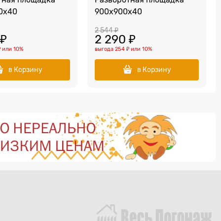
0х40
900х900х40
2 544
 ₽
 ₽
2 290
 ₽
₽
или
10%
выгода
254 ₽
или
10%
в Корзину
в Корзину