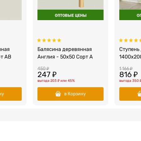
нная
Балясина деревянная
Ступень
рт AB
Англия - 50x50 Сорт A
1400x20
450
 ₽
1 166
 ₽
247
 ₽
816
 ₽
выгода
203 ₽
или
45%
выгода
350 
ну
в Корзину