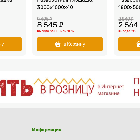
3000х1000х40
1800х50
9 495
 ₽
2 849
 ₽
8 545
 ₽
2 564
выгода
950 ₽
или
10%
выгода
285 
ну
в Корзину
Информация