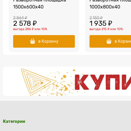
1500х600х40
1000х800х40
2 864
 ₽
2 150
 ₽
2 578
 ₽
1 935
 ₽
выгода
286 ₽
или
10%
выгода
215 ₽
или
10%
в Корзину
в Корзи
Категории