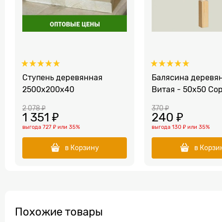
Ступень деревянная
Балясина деревя
2500x200x40
Витая - 50x50 Со
2 078
 ₽
370
 ₽
1 351
 ₽
240
 ₽
выгода
727 ₽
или
35%
выгода
130 ₽
или
35%
в Корзину
в Корзи
Похожие товары