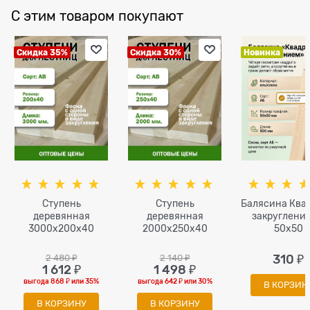
С этим товаром покупают
Скидка 35%
Скидка 30%
Новинка
Ступень
Ступень
Балясина Квад
деревянная
деревянная
закругление
3000x200x40
2000x250x40
50x50
2 480
 ₽
2 140
 ₽
310
 ₽
1 612
 ₽
1 498
 ₽
выгода
868 ₽
или
35%
выгода
642 ₽
или
30%
В КОРЗИН
В КОРЗИНУ
В КОРЗИНУ