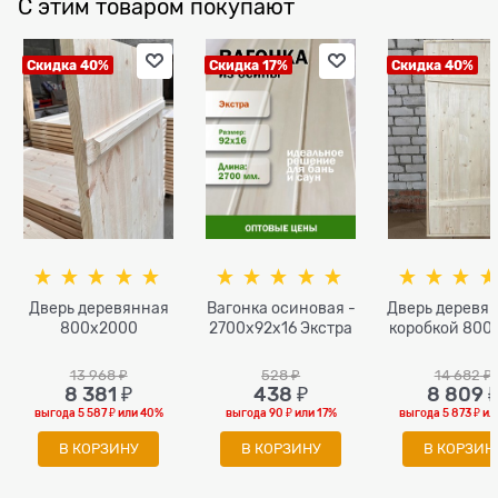
С этим товаром покупают
Скидка 40%
Скидка 17%
Скидка 40%
Дверь деревянная
Вагонка осиновая -
Дверь деревян
800х2000
2700x92x16 Экстра
коробкой 800
13 968
 ₽
528
 ₽
14 682
 ₽
8 381
 ₽
438
 ₽
8 809
 
выгода
5 587 ₽
или
40%
выгода
90 ₽
или
17%
выгода
5 873 ₽
ил
В КОРЗИНУ
В КОРЗИНУ
В КОРЗИН