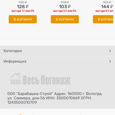
135
 ₽
108
 ₽
152
 ₽
128
 ₽
103
 ₽
144
 ₽
выгода
7 ₽
или
5%
выгода
5 ₽
или
5%
выгода
8 ₽
или
В КОРЗИНУ
В КОРЗИНУ
В КОРЗИН
Категории
Информация
ООО "Барабашка-Строй" Адрес: 160000 г. Вологда,
ул. Саммера, дом 56 ИНН: 3500010669 ОГРН:
1243500010709