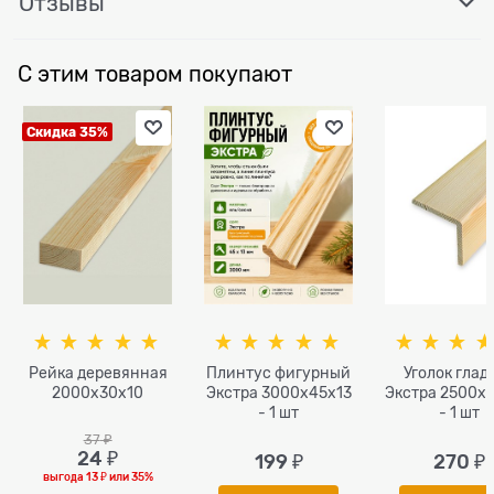
Отзывы
С этим товаром покупают
Скидка 35%
Рейка деревянная
Плинтус фигурный
Уголок глад
2000x30x10
Экстра 3000x45х13
Экстра 2500x
- 1 шт
- 1 шт
37
 ₽
24
 ₽
199
 ₽
270
 ₽
выгода
13 ₽
или
35%