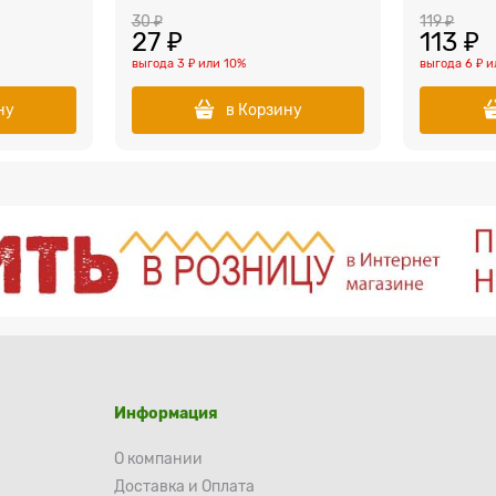
30
 ₽
119
 ₽
27
 ₽
113
 ₽
выгода
3 ₽
или
10%
выгода
6 ₽
и
ну
в Корзину
Информация
О компании
Доставка и Оплата