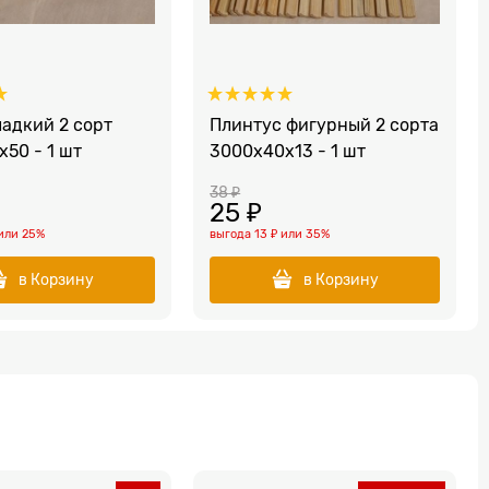
ладкий 2 сорт
Плинтус фигурный 2 сорта
50 - 1 шт
3000х40х13 - 1 шт
38
 ₽
25
 ₽
или
25%
выгода
13 ₽
или
35%
в Корзину
в Корзину