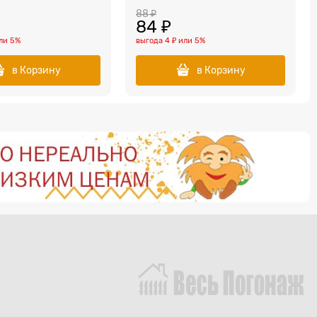
88
 ₽
84
 ₽
ли
5%
выгода
4 ₽
или
5%
в Корзину
в Корзину