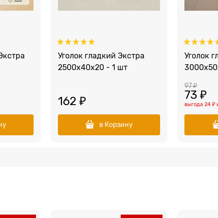
Экстра
Уголок гладкий Экстра
Уголок г
2500x40x20 - 1 шт
3000x50x
97
 ₽
73
 ₽
162
 ₽
выгода
24 ₽
ну
в Корзину