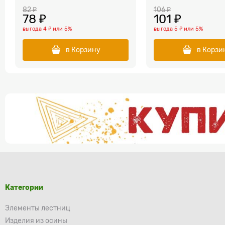
82
 ₽
106
 ₽
78
 ₽
101
 ₽
выгода
4 ₽
или
5%
выгода
5 ₽
или
5%
в Корзину
в Корзи
Категории
Элементы лестниц
Изделия из осины