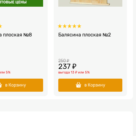
а плоская №8
Балясина плоская №2
250
 ₽
237
 ₽
или
5%
выгода
13 ₽
или
5%
в Корзину
в Корзину