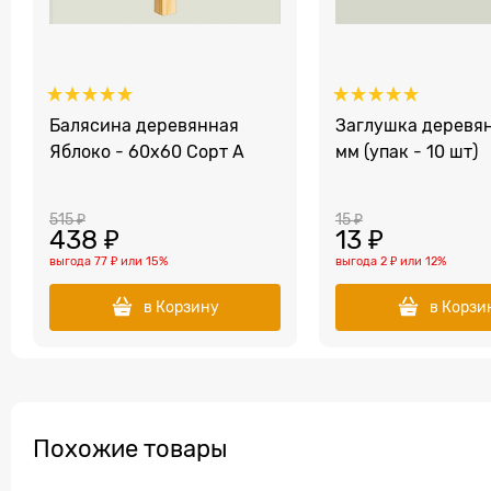
Балясина деревянная
Заглушка деревян
Яблоко - 60x60 Сорт A
мм (упак - 10 шт)
515
 ₽
15
 ₽
438
 ₽
13
 ₽
выгода
77 ₽
или
15%
выгода
2 ₽
или
12%
в Корзину
в Корзи
Похожие товары