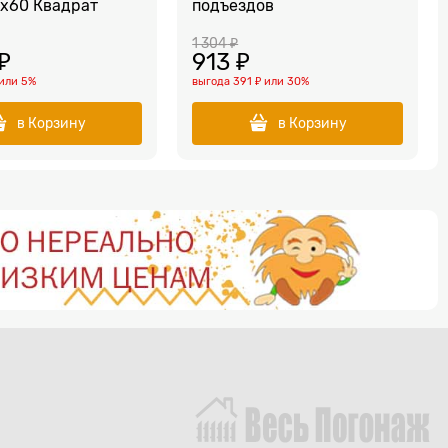
х60 Квадрат
подъездов
1 304
 ₽
 ₽
913
 ₽
или
5%
выгода
391 ₽
или
30%
в Корзину
в Корзину