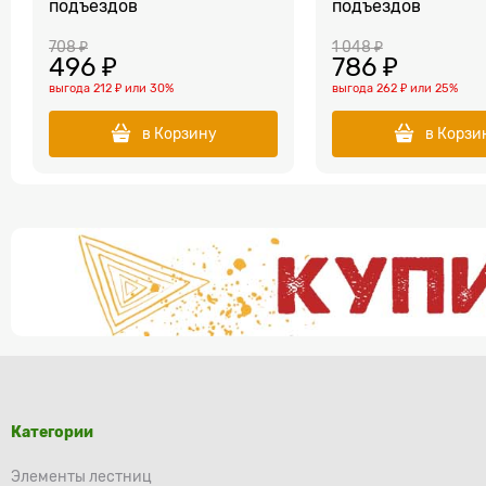
подъездов
подъездов
708
 ₽
1 048
 ₽
496
 ₽
786
 ₽
выгода
212 ₽
или
30%
выгода
262 ₽
или
25%
в Корзину
в Корзи
Категории
Элементы лестниц