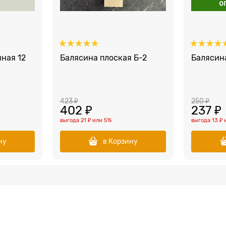
ная 12
Балясина плоская Б-2
Балясин
423
 ₽
250
 ₽
402
 ₽
237
 ₽
выгода
21 ₽
или
5%
выгода
13 ₽
ну
в Корзину