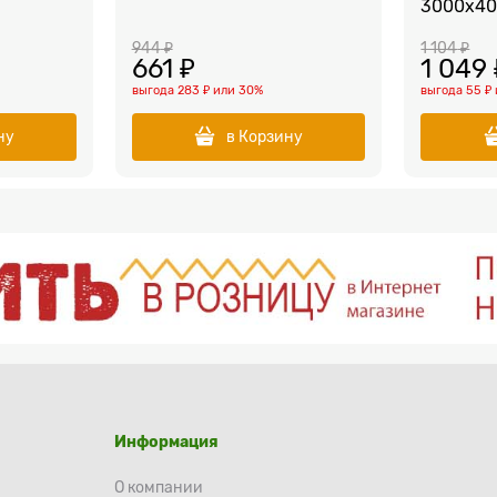
3000х40
944
 ₽
1 104
 ₽
661
 ₽
1 049
выгода
283 ₽
или
30%
выгода
55 ₽
ну
в Корзину
Информация
О компании