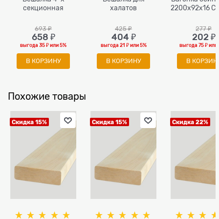
секционная
халатов
2200x92x16 Со
693
 ₽
425
 ₽
277
 ₽
658
 ₽
404
 ₽
202
 ₽
выгода
35 ₽
или
5%
выгода
21 ₽
или
5%
выгода
75 ₽
или
В КОРЗИНУ
В КОРЗИНУ
В КОРЗИН
Похожие товары
Скидка 15%
Скидка 15%
Скидка 22%