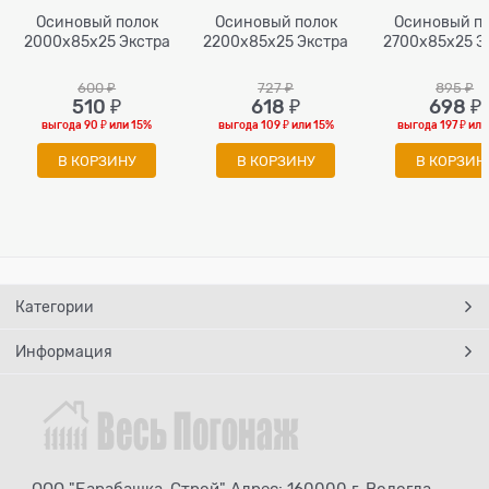
Осиновый полок
Осиновый полок
Осиновый п
2000x85x25 Экстра
2200x85x25 Экстра
2700x85x25 Э
600
 ₽
727
 ₽
895
 ₽
510
 ₽
618
 ₽
698
 ₽
выгода
90 ₽
или
15%
выгода
109 ₽
или
15%
выгода
197 ₽
ил
В КОРЗИНУ
В КОРЗИНУ
В КОРЗИН
Категории
Информация
ООО "Барабашка-Строй" Адрес: 160000 г. Вологда,