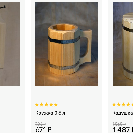
Кружка 0,5 л
Кадушка
706
 ₽
1 565
 ₽
671
 ₽
1 487
 