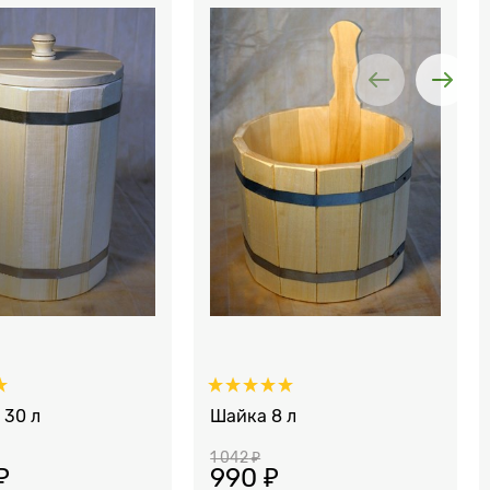
 30 л
Шайка 8 л
1 042
 ₽
₽
990
 ₽