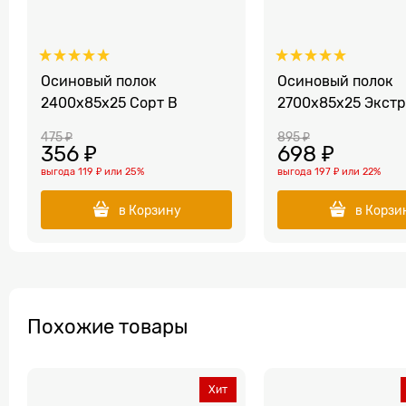
Осиновый полок
Осиновый полок
2400x85x25 Сорт B
2700x85x25 Экстр
475
 ₽
895
 ₽
356
 ₽
698
 ₽
выгода
119 ₽
или
25%
выгода
197 ₽
или
22%
в Корзину
в Корзи
Похожие товары
Хит