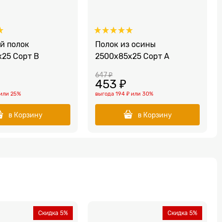
й полок
Полок из осины
x25 Сорт B
2500x85x25 Сорт А
647
 ₽
453
 ₽
или
25%
выгода
194 ₽
или
30%
в Корзину
в Корзину
Скидка 5%
Скидка 5%