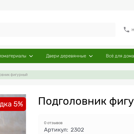
Н
ломатериалы
Двери деревянные
Всё для дома
овник фигурный
Подголовник фигу
дка 5%
0 отзывов
Артикул:
2302