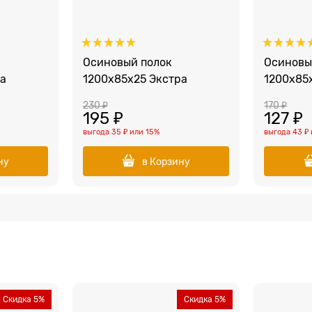
Осиновый полок
Осиновы
а
1200x85x25 Экстра
1200x85
230
 ₽
170
 ₽
195
 ₽
127
 ₽
выгода
35 ₽
или
15%
выгода
43 ₽
ну
в Корзину
Скидка 5%
Скидка 5%