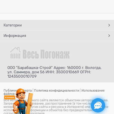
Категории
Информация
ООО "Барабашка-Строй" Адрес: 160000 г. Вологда,
ул. Саммера, дом 56 ИНН: 3500010669 ОГРН:
1243500010709
Публичная оферта
|
Политика конфидициальности
|
Использования
файлов cookie
Все материалы данного сайта являются объектами авторского права.
Запрещается копирование, распространение (в том числе путем
копирования на другие сайты и ресурсы в Интернете) или любое иное
использование информации и объектов без предварительного
согласия правообладателя.