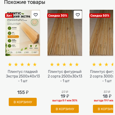
Похожие товары
Хит
Скидка 30%
Скидка 50%
Плинтус гладкий
Плинтус фигурный
Плинтус фиг
Экстра 2500x40х13
2 сорта 2500х30х13
2 сорта 3000х
- 1 шт
- 1 шт
- 1 шт
155
 ₽
27
 ₽
37
 ₽
19
 ₽
18
 ₽
выгода
8 ₽
или
30%
выгода
19 ₽
или
В КОРЗИНУ
В КОРЗИНУ
В КОРЗИН