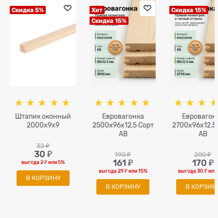
Скидка 5%
Хит
Скидка 15%
Скидка 15%
Штапик оконный
Евровагонка
Евровагон
2000x9x9
2500х96х12,5 Сорт
2700х96х12,5
АВ
АВ
32
 ₽
30
 ₽
190
 ₽
200
 ₽
161
 ₽
170
 ₽
выгода
2 ₽
или
5%
выгода
29 ₽
или
15%
выгода
30 ₽
ил
В КОРЗИНУ
В КОРЗИНУ
В КОРЗИН