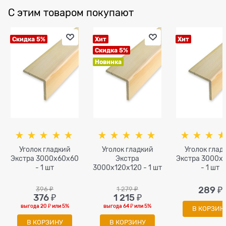
С этим товаром покупают
Скидка 5%
Хит
Хит
Скидка 5%
Новинка
Уголок гладкий
Уголок гладкий
Уголок глад
Экстра 3000x60x60
Экстра
Экстра 3000x
- 1 шт
3000x120x120 - 1 шт
- 1 шт
396
 ₽
1 279
 ₽
289
 ₽
376
 ₽
1 215
 ₽
выгода
20 ₽
или
5%
выгода
64 ₽
или
5%
В КОРЗИН
В КОРЗИНУ
В КОРЗИНУ