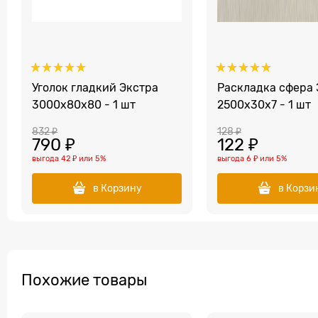
Уголок гладкий Экстра
Раскладка сфера 
3000x80x80 - 1 шт
2500x30x7 - 1 шт
832
 ₽
128
 ₽
790
 ₽
122
 ₽
выгода
42 ₽
или
5%
выгода
6 ₽
или
5%
в Корзину
в Корзи
Похожие товары