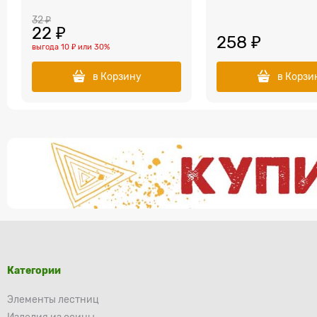
32
 ₽
22
 ₽
258
 ₽
выгода
10 ₽
или
30%
в Корзину
в Корзи
Категории
Элементы лестниц