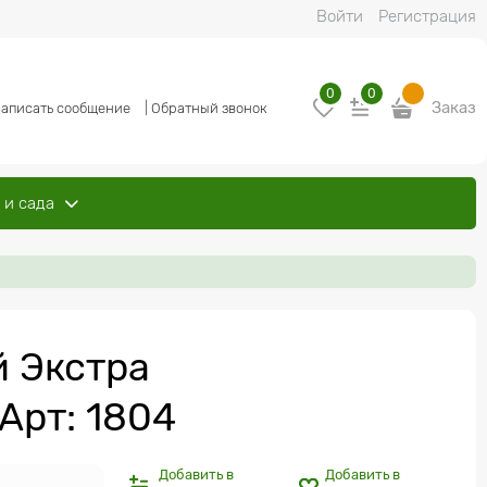
Войти
Регистрация
0
0
Заказ
аписать сообщение
|
Обратный звонок
 и сада
 Экстра
 Арт: 1804
Добавить в
Добавить в