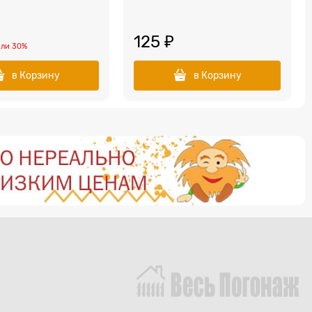
125
 ₽
или
30%
в Корзину
в Корзину