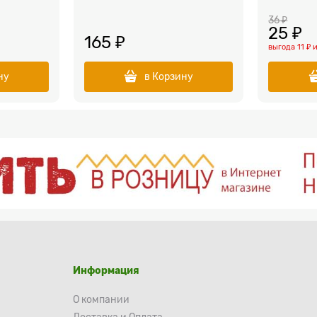
36
 ₽
25
 ₽
165
 ₽
выгода
11 ₽
ну
в Корзину
Информация
О компании