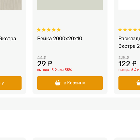
Экстра
Рейка 2000x20х10
Расклад
Экстра 2
44
 ₽
128
 ₽
29
 ₽
122
 ₽
выгода
15 ₽
или
35%
выгода
6 ₽
и
ну
в Корзину