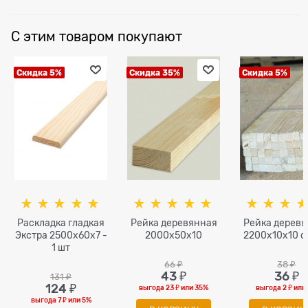
С этим товаром покупают
Скидка 5%
Скидка 35%
Скидка 5%
Раскладка гладкая
Рейка деревянная
Рейка дерев
Экстра 2500x60x7 -
2000x50х10
2200x10x10 с
1 шт
66
 ₽
38
 ₽
43
 ₽
36
 ₽
131
 ₽
124
 ₽
выгода
23 ₽
или
35%
выгода
2 ₽
или
выгода
7 ₽
или
5%