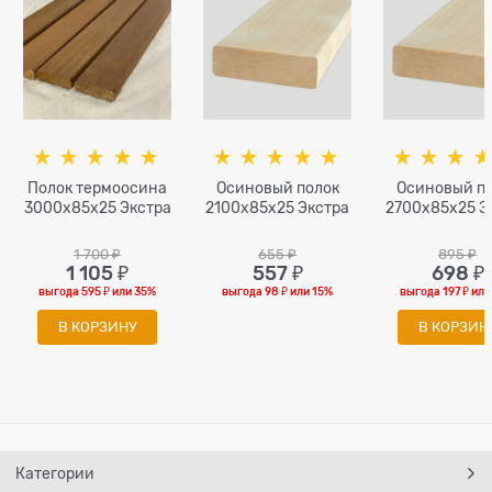
Полок термоосина
Осиновый полок
Осиновый п
3000x85x25 Экстра
2100x85x25 Экстра
2700x85x25 Э
1 700
 ₽
655
 ₽
895
 ₽
1 105
 ₽
557
 ₽
698
 ₽
выгода
595 ₽
или
35%
выгода
98 ₽
или
15%
выгода
197 ₽
ил
В КОРЗИНУ
В КОРЗИН
Категории