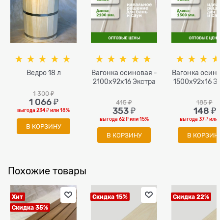
Ведро 18 л
Вагонка осиновая -
Вагонка осино
2100x92x16 Экстра
1500x92x16 Э
1 300
 ₽
1 066
 ₽
415
 ₽
185
 ₽
353
 ₽
148
 ₽
выгода
234 ₽
или
18%
выгода
62 ₽
или
15%
выгода
37 ₽
или
В КОРЗИНУ
В КОРЗИНУ
В КОРЗИН
Похожие товары
Хит
Скидка 15%
Скидка 22%
Скидка 35%