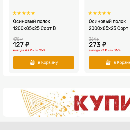
Осиновый полок
Осиновый полок
1200x85x25 Сорт B
2000x85x25 Сорт 
170
 ₽
364
 ₽
127
 ₽
273
 ₽
выгода
43 ₽
или
25%
выгода
91 ₽
или
25%
в Корзину
в Корзи