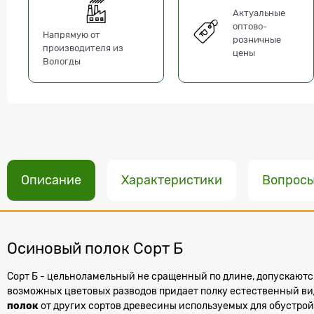
Актуальные
оптово-
Напрямую от
розничные
производителя из
цены
Вологды
Описание
Характеристики
Вопрос
Осиновый полок Сорт Б
Сорт Б - цельноламельный не сращенный по длине, допускаютс
возможных цветовых разводов придает полку естественный вид
полок
от других сортов древесины используемых для обустройс