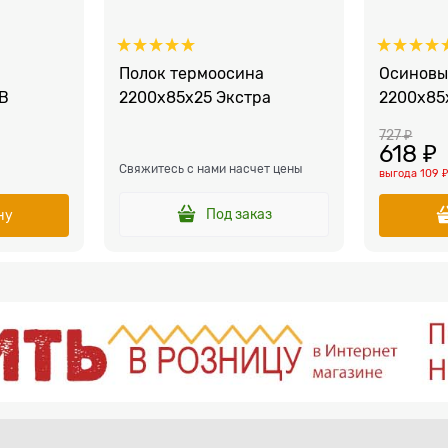
Полок термоосина
Осиновы
B
2200x85x25 Экстра
2200x85
727
 ₽
618
 ₽
Свяжитесь с нами насчет цены
выгода
109 
Под заказ
ну