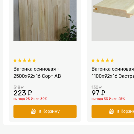
Вагонка осиновая -
Вагонка осиновая
2500x92x16 Сорт АВ
1100x92x16 Экстр
318
 ₽
130
 ₽
223
 ₽
97
 ₽
выгода
95 ₽
или
30%
выгода
33 ₽
или
25%
в Корзину
в Корзи