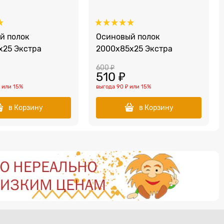
й полок
Осиновый полок
x25 Экстра
2000x85x25 Экстра
600
 ₽
510
 ₽
₽
или
15%
выгода
90 ₽
или
15%
в Корзину
в Корзину