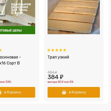
осиновая -
Трап узкий
x16 Сорт В
404
 ₽
384
 ₽
или
33%
выгода
20 ₽
или
5%
в Корзину
в Корзину