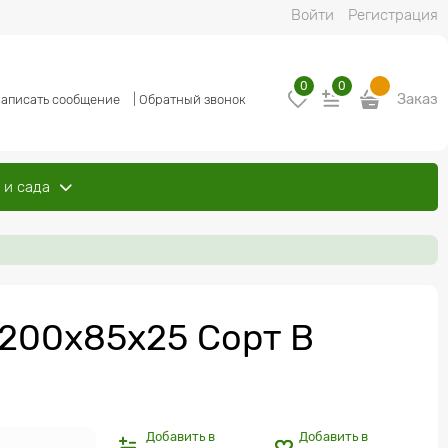
Войти
Регистрация
0
0
Заказ
аписать сообщение
|
Обратный звонок
 и сада
200x85x25 Сорт B
Добавить в
Добавить в