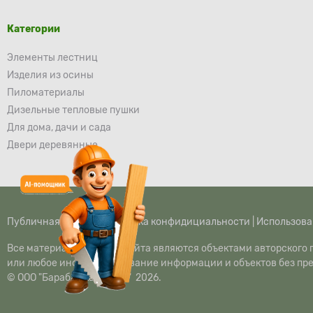
Категории
Элементы лестниц
Изделия из осины
Пиломатериалы
Дизельные тепловые пушки
Для дома, дачи и сада
Двери деревянные
Публичная оферта
|
Политика конфидициальности
|
Использова
Все материалы данного сайта являются объектами авторского п
или любое иное использование информации и объектов без пр
© ООО "Барабашка-Строй" 2026.