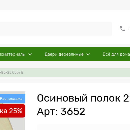
Н
ломатериалы
Двери деревянные
Всё для дома
x85x25 Сорт B
Осиновый полок 2
Распродажа
Арт: 3652
ка 25%