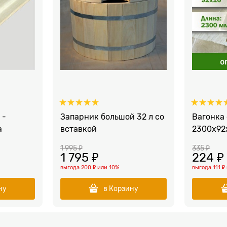
 -
Запарник большой 32 л со
Вагонка 
а
вставкой
2300x92
1 995
 ₽
335
 ₽
1 795
 ₽
224
 ₽
выгода
200 ₽
или
10%
выгода
111 ₽
ну
в Корзину