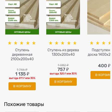
Ступень
Ступень из дерева
Подступен
деревянная
1300x200x40
доска 1400x2
2100x200x40
1 082
 ₽
400
 ₽
757
 ₽
1 746
 ₽
1 135
 ₽
выгода
325 ₽
или
30%
В КОРЗИН
выгода
611 ₽
или
35%
В КОРЗИНУ
В КОРЗИНУ
Похожие товары