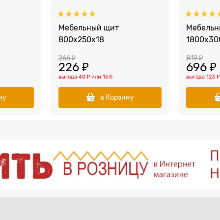
Мебельный щит
Мебельн
800x250x18
1800x30
266
 ₽
819
 ₽
226
 ₽
696
 ₽
выгода
40 ₽
или
15%
выгода
123 ₽
ну
в Корзину