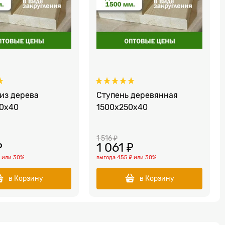
 из дерева
Ступень деревянная
0x40
1500x250x40
1 516
 ₽
₽
1 061
 ₽
₽
или
30%
выгода
455 ₽
или
30%
в Корзину
в Корзину