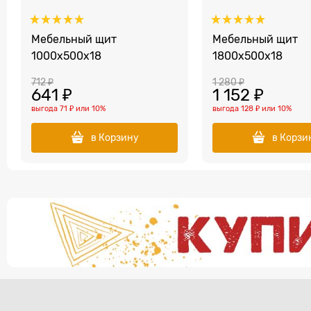
Мебельный щит
Мебельный щит
1000x500x18
1800x500x18
712
 ₽
1 280
 ₽
641
 ₽
1 152
 ₽
выгода
71 ₽
или
10%
выгода
128 ₽
или
10%
в Корзину
в Корзи