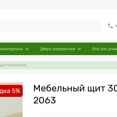
Н
ломатериалы
Двери деревянные
Всё для дома
щит 3000x250x18
Мебельный щит 30
дка 5%
2063