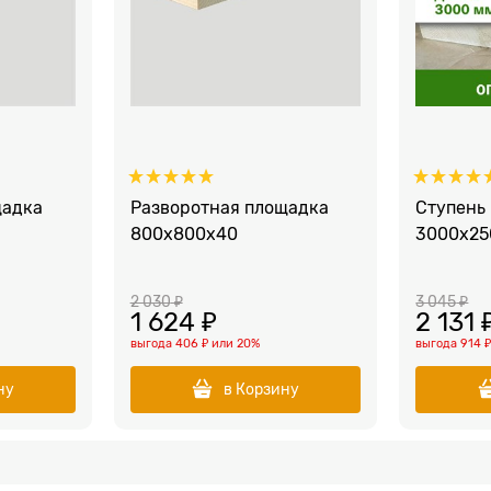
щадка
Разворотная площадка
Ступень
800х800х40
3000x25
2 030
 ₽
3 045
 ₽
1 624
 ₽
2 131
 
выгода
406 ₽
или
20%
выгода
914 
ну
в Корзину