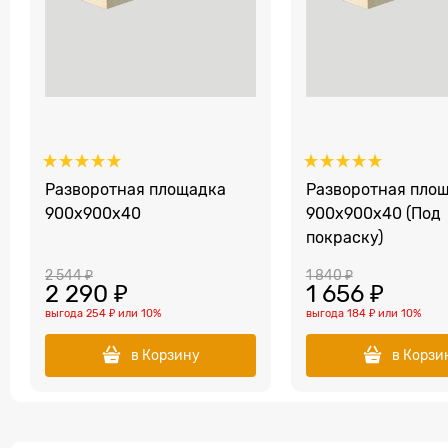
Разворотная площадка
Разворотная пло
900х900х40
900х900х40 (Под
покраску)
2 544
 ₽
1 840
 ₽
2 290
 ₽
1 656
 ₽
выгода
254 ₽
или
10%
выгода
184 ₽
или
10%
в Корзину
в Корзи