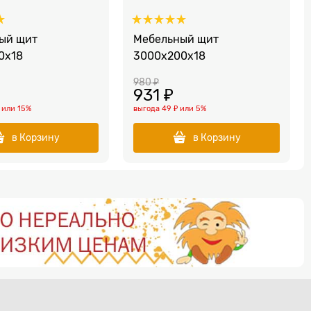
ый щит
Мебельный щит
0x18
3000х200x18
980
 ₽
931
 ₽
или
15%
выгода
49 ₽
или
5%
в Корзину
в Корзину