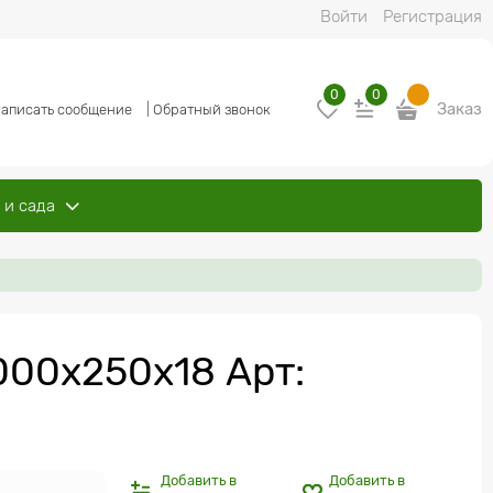
Войти
Регистрация
0
0
Заказ
аписать сообщение
|
Обратный звонок
 и сада
00x250x18 Арт:
Добавить в
Добавить в