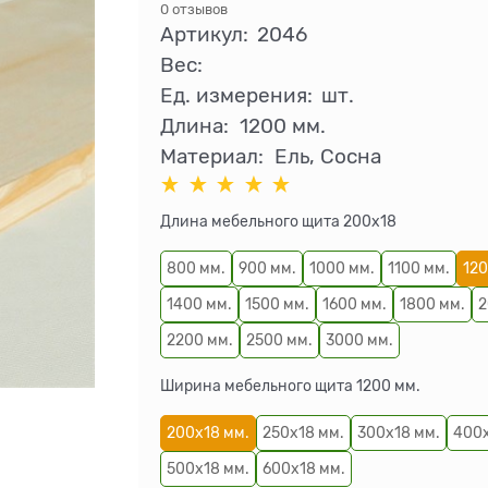
0 отзывов
Артикул:
2046
Вес:
Ед. измерения:
шт.
Длина:
1200 мм.
Материал:
Ель, Сосна
Длина мебельного щита 200х18
800 мм.
900 мм.
1000 мм.
1100 мм.
12
1400 мм.
1500 мм.
1600 мм.
1800 мм.
2
2200 мм.
2500 мм.
3000 мм.
Ширина мебельного щита 1200 мм.
200х18 мм.
250х18 мм.
300х18 мм.
400х
500х18 мм.
600х18 мм.