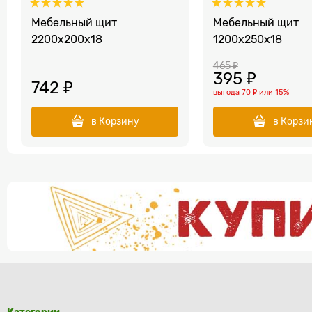
Мебельный щит
Мебельный щит
2200х200x18
1200x250x18
465
 ₽
395
 ₽
742
 ₽
выгода
70 ₽
или
15%
в Корзину
в Корзи