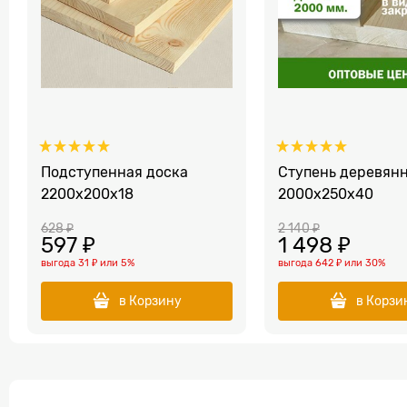
Подступенная доска
Ступень деревян
2200x200x18
2000x250x40
628
 ₽
2 140
 ₽
597
 ₽
1 498
 ₽
выгода
31 ₽
или
5%
выгода
642 ₽
или
30%
в Корзину
в Корзи