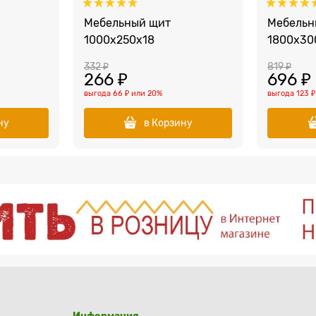
Мебельный щит
Мебельн
1000x250x18
1800x30
332
 ₽
819
 ₽
266
 ₽
696
 ₽
выгода
66 ₽
или
20%
выгода
123 ₽
ну
в Корзину