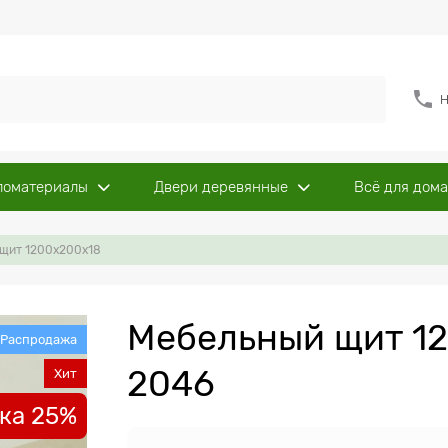
Н
ломатериалы
Двери деревянные
Всё для дома
щит 1200х200x18
Мебельный щит 12
Распродажа
2046
Хит
ка 25%