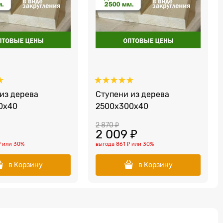
 из дерева
Ступени из дерева
0x40
2500x300x40
2 870
 ₽
2 009
 ₽
₽
или
30%
выгода
861 ₽
или
30%
в Корзину
в Корзину