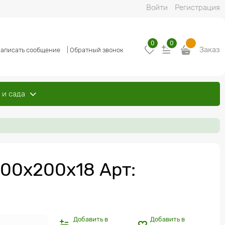
Войти
Регистрация
0
0
Заказ
аписать сообщение
|
Обратный звонок
 и сада
00х200x18 Арт:
Добавить в
Добавить в