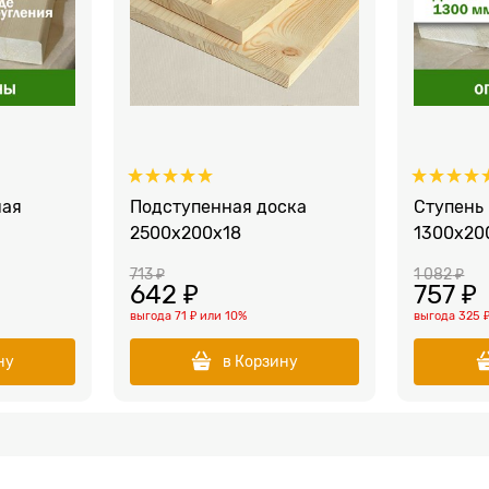
ная
Подступенная доска
Ступень
2500x200x18
1300x20
713
 ₽
1 082
 ₽
642
 ₽
757
 ₽
выгода
71 ₽
или
10%
выгода
325 
ну
в Корзину