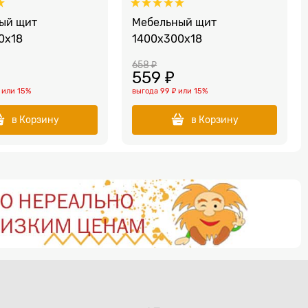
ый щит
Мебельный щит
0x18
1400x300x18
658
 ₽
559
 ₽
или
15%
выгода
99 ₽
или
15%
в Корзину
в Корзину