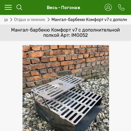
Весь - Погонаж
сада
Отдых и пикник
Мангал-барбекю Комфорт v7 с дополни
Мангал-барбекю Комфорт v7 с дополнительной
полкой Арт: IMG052