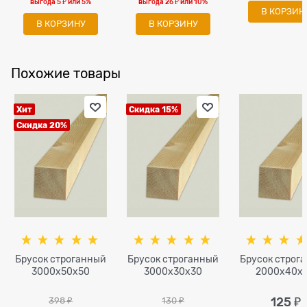
выгода
5 ₽
или
5%
выгода
26 ₽
или
10%
В КОРЗИН
В КОРЗИНУ
В КОРЗИНУ
Похожие товары
Хит
Скидка 15%
Скидка 20%
Брусок строганный
Брусок строганный
Брусок строг
3000x50х50
3000x30x30
2000x40х
398
 ₽
130
 ₽
125
 ₽