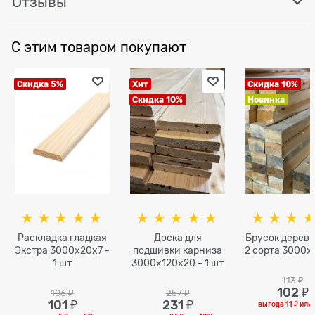
Отзывы
С этим товаром покупают
Скидка 5%
Хит
Скидка 10%
Скидка 10%
Новинка
Раскладка гладкая
Доска для
Брусок дерев
Экстра 3000x20x7 -
подшивки карниза
2 сорта 3000x
1 шт
3000x120х20 - 1 шт
113
 ₽
102
 ₽
106
 ₽
257
 ₽
101
 ₽
231
 ₽
выгода
11 ₽
или