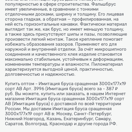
популярностью в сфере строительства. Фальшбрус
имеет увеличенные, в сравнении с тонкими
отделочными досками, ширину и толщину. Его лицевая
сторона гладкая, а обратная — профилированная, на
ней есть горизонтальные канавки. Фактически материал
выглядит так же, как брус, но имеет меньшую толщину,
а также здесь присутствуют шипы и пазы, позволяющие
произвести легкий монтаж. Такое крепление помогает
избежать образования зазоров. Применяют его для
наружной и внутренней отделки. За счёт микрошипного
соединения и качественного клея изделие становится
максимально стабильным, устойчивым к деформациям,
изменениям температуры и влажности. Пиломатериал
характеризуется выгодной ценой, практичностью,
долговечностью и надежностью.
Купить оптом - Имитация бруса сращенная 3000х177х19
сорт АВ Арт. 3996 (Имитация бруса) всего за - 387 ₽
руб. Вы можете, купить или заказать, в нашем Интернет
магазине Имитация бруса сращенная 3000х177х19 сорт
АВ (Имитация бруса) с доставкой по всей территории
России. Мы доставим Имитация бруса сращенная
3000х177х19 сорт АВ в: Москву, Санкт-Петербург,
Нижний Новгород, Казань, Екатеринбург, Самару,
Саратов, Волгоград, Краснодар и другие города РФ.