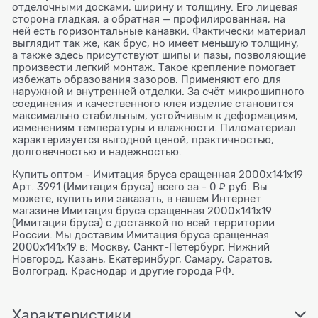
отделочными досками, ширину и толщину. Его лицевая
сторона гладкая, а обратная — профилированная, на
ней есть горизонтальные канавки. Фактически материал
выглядит так же, как брус, но имеет меньшую толщину,
а также здесь присутствуют шипы и пазы, позволяющие
произвести легкий монтаж. Такое крепление помогает
избежать образования зазоров. Применяют его для
наружной и внутренней отделки. За счёт микрошипного
соединения и качественного клея изделие становится
максимально стабильным, устойчивым к деформациям,
изменениям температуры и влажности. Пиломатериал
характеризуется выгодной ценой, практичностью,
долговечностью и надежностью.
Купить оптом - Имитация бруса сращенная 2000х141х19
Арт. 3991 (Имитация бруса) всего за - 0 ₽ руб. Вы
можете, купить или заказать, в нашем Интернет
магазине Имитация бруса сращенная 2000х141х19
(Имитация бруса) с доставкой по всей территории
России. Мы доставим Имитация бруса сращенная
2000х141х19 в: Москву, Санкт-Петербург, Нижний
Новгород, Казань, Екатеринбург, Самару, Саратов,
Волгоград, Краснодар и другие города РФ.
Характеристики