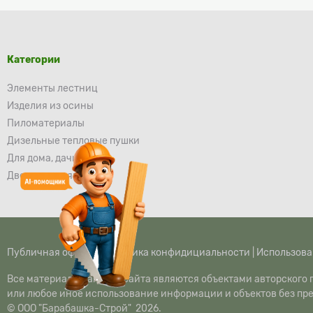
Категории
Элементы лестниц
Изделия из осины
Пиломатериалы
Дизельные тепловые пушки
Для дома, дачи и сада
Двери деревянные
Публичная оферта
|
Политика конфидициальности
|
Использова
Все материалы данного сайта являются объектами авторского п
или любое иное использование информации и объектов без пр
© ООО "Барабашка-Строй" 2026.