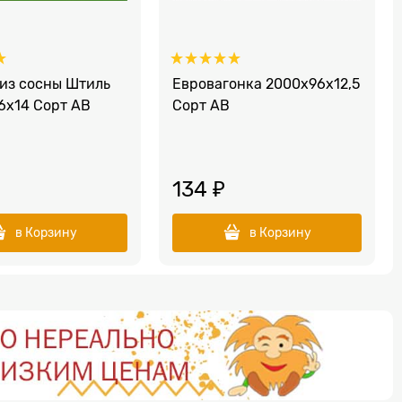
 из сосны Штиль
Евровагонка 2000х96х12,5
6х14 Сорт АВ
Сорт АВ
134
 ₽
в Корзину
в Корзину