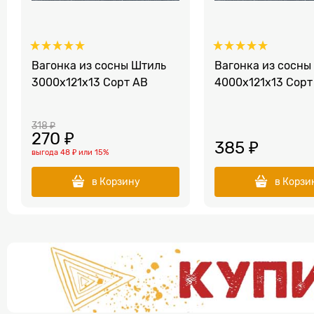
Вагонка из сосны Штиль
Вагонка из сосны
3000х121х13 Сорт АВ
4000х121х13 Сорт
318
 ₽
270
 ₽
385
 ₽
выгода
48 ₽
или
15%
в Корзину
в Корзи