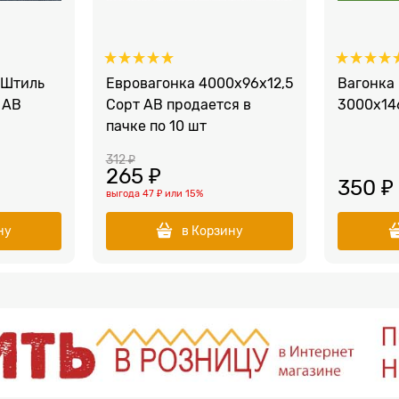
 Штиль
Евровагонка 4000х96х12,5
Вагонка
 АВ
Сорт АВ продается в
3000х14
пачке по 10 шт
312
 ₽
265
 ₽
350
 ₽
выгода
47 ₽
или
15%
ну
в Корзину