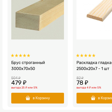
Брус строганный
Раскладка гладка
3000x70х50
2500x20x7 - 1 шт
504
 ₽
82
 ₽
479
 ₽
78
 ₽
выгода
25 ₽
или
5%
выгода
4 ₽
или
5%
в Корзину
в Корзи