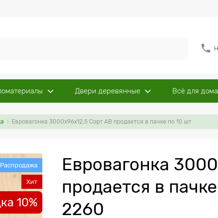
Н
ломатериалы
Двери деревянные
Всё для дома
ка
Евровагонка 3000х96х12,5 Сорт АВ продается в пачке по 10 шт
Евровагонка 3000
Распродажа
продается в пачке
Хит
ка 10%
2260