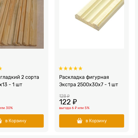
гладкий 2 сорта
Раскладка фигурная
13 - 1 шт
Экстра 2500x30x7 - 1 шт
128
 ₽
122
 ₽
или
30%
выгода
6 ₽
или
5%
в Корзину
в Корзину