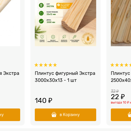
я Экстра
Плинтус фигурный Экстра
Плинтус 
3000x30x13 - 1 шт
2500х40х
32
 ₽
22
 ₽
140
 ₽
выгода
10 ₽
ну
в Корзину