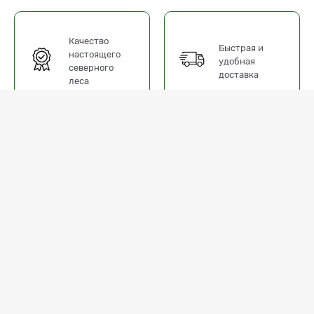
Качество
Быстрая и
настоящего
удобная
северного
доставка
леса
ы
Доставка
Отзывы
й четырёхстороннюю обработку на специальном оборудовании. Из
 При производстве используются хвойные породы древесины: ель