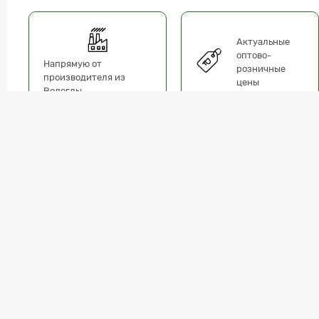
Актуальные
оптово-
Напрямую от
розничные
производителя из
цены
Вологды
Описание
Характеристики
Вопрос
Евровагонка 2550х96х12,5 Сорт АВ – пиломатериал, прошедши
широко используются для отделки стен и потолков помещений.