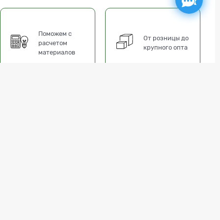
Поможем с
От розницы до
расчетом
крупного опта
материалов
делия соединяются друг с другом методом «паз-шип» и
, сосна.